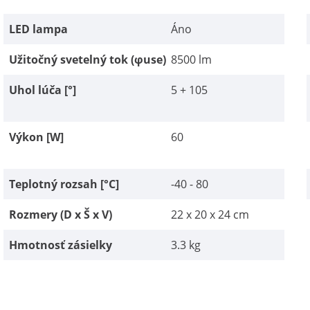
LED lampa
Áno
Užitočný svetelný tok (φuse)
8500 lm
Uhol lúča [°]
5 + 105
Výkon [W]
60
Teplotný rozsah [°C]
-40 - 80
Rozmery (D x Š x V)
22 x 20 x 24 cm
Hmotnosť zásielky
3.3 kg