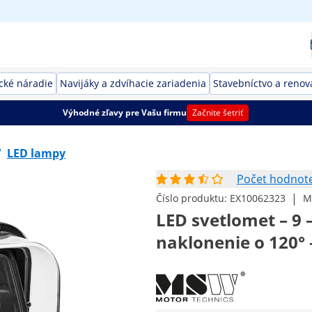
ické náradie
Navijáky a zdvíhacie zariadenia
Stavebníctvo a renov
Výhodné zľavy pre Vašu firmu
Začnite šetriť
/
LED lampy
Počet hodnoten
|
Číslo produktu:
EX10062323
M
LED svetlomet – 9 –
naklonenie o 120° 