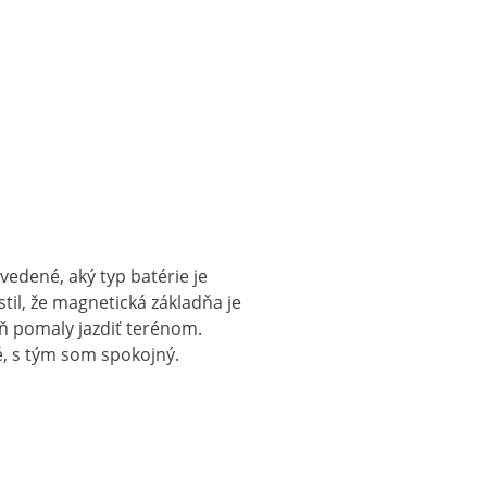
edené, aký typ batérie je
til, že magnetická základňa je
oň pomaly jazdiť terénom.
é, s tým som spokojný.