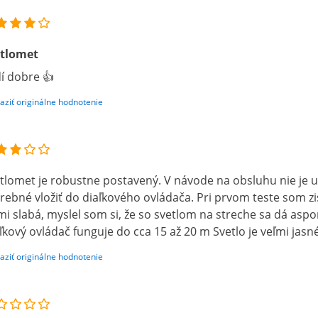
etlomet
í dobre 👍
aziť originálne hodnotenie
tlomet je robustne postavený. V návode na obsluhu nie je uv
rebné vložiť do diaľkového ovládača. Pri prvom teste som zis
mi slabá, myslel som si, že so svetlom na streche sa dá asp
ľkový ovládač funguje do cca 15 až 20 m Svetlo je veľmi jasn
aziť originálne hodnotenie