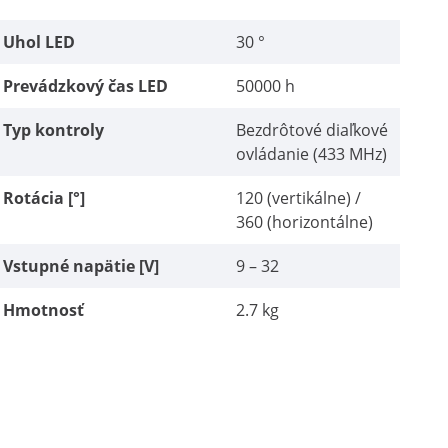
Uhol LED
30 °
Prevádzkový čas LED
50000 h
Typ kontroly
Bezdrôtové diaľkové
ovládanie (433 MHz)
Rotácia [°]
120 (vertikálne) /
360 (horizontálne)
Vstupné napätie [V]
9 – 32
Hmotnosť
2.7 kg