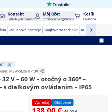
Kontakt
Môj účet
Košík
Potrebujete pomoc?
Prihlásenie/registrácia
Pokladňa
ácia
Vzduchové nástroje
Spájkovacia technika
Ručné náradie
Vý
í: (5)
odel:
MSW-SLIGHT-130
 32 V – 60 W – otočný o 360° –
– s diaľkovým ovládaním – IP65
Výpredaj
Obľúbené
138,00 €
145,00 €