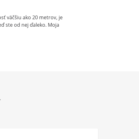
ť väčšiu ako 20 metrov, je
keď ste od nej ďaleko. Moja
V