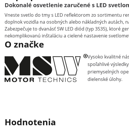
Dokonalé osvetlenie zaručené s LED svetl
Vneste svetlo do tmy s LED reflektorom zo sortimentu reme
doplnok vozidla na osobných alebo nákladných autách, na 
Zabezpečuje to dvanásť 5W LED diód (typ 3535), ktoré gen
nekomplikovanú inštaláciu a cielené nastavenie svetlometu
O značke
Vysoko kvalitné ná
spoľahlivé výsledky
priemyselných ope
dielenské úlohy.
Hodnotenia