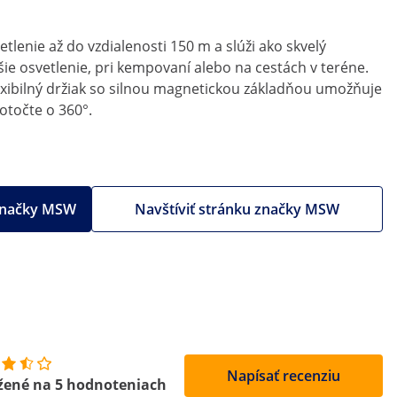
lenie až do vzdialenosti 150 m a slúži ako skvelý
ie osvetlenie, pri kempovaní alebo na cestách v teréne.
lexibilný držiak so silnou magnetickou základňou umožňuje
otočte o 360°.
 značky MSW
Navštíviť stránku značky MSW
Napísať recenziu
žené na 5 hodnoteniach