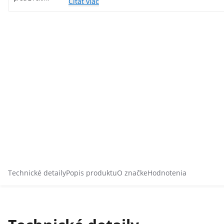
Čítať viac
Technické detaily
Popis produktu
O značke
Hodnotenia