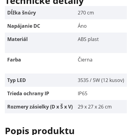
Technické detaily
Dĺžka šnúry
270 cm
Napájanie DC
Áno
Materiál
ABS plast
Farba
Čierna
Typ LED
3535 / 5W (12 kusov)
Trieda ochrany IP
IP65
Rozmery zásielky (D x Š x V)
29 x 27 x 26 cm
Popis produktu