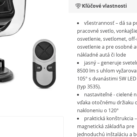
Kľúčové vlastnosti
všestrannosť – dá sa p
pracovné svetlo, vonkajši
osvetlenie, svetlomet, off
osvetlenie a pre osobné a
nákladné autá či lode
jasný – generuje svetel
8500 lm s uhlom vyžarovan
105° s dvanástimi 5W LED
(typ 3535).
nastaviteľné - cielené 
vďaka otočnému držiaku o
nakloneniu o 120°
praktická konštrukcia –
magnetická základňa pre
jednoduchú inštaláciu a 