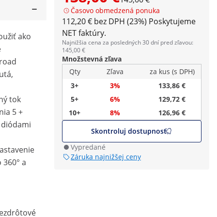
Časovo obmedzená ponuka
112,20 € bez DPH (23%)
Poskytujeme
NET faktúry.
oužiť ako
Najnižšia cena za posledných 30 dní pred zľavou:
e
145,00 €
Množstevná zľava
-road
Qty
Zľava
za kus (s DPH)
utá,
3+
3%
133,86 €
ný tok
5+
6%
129,72 €
ia 5 +
10+
8%
126,96 €
 diódami
Skontroluj dostupnosť
Vypredané
nastavenie
Záruka najnižšej ceny
 360° a
bezdrôtové