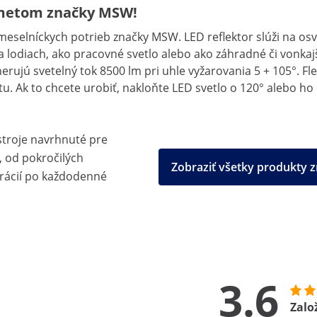
ometom značky MSW!
selníckych potrieb značky MSW. LED reflektor slúži na osvet
lodiach, ako pracovné svetlo alebo ako záhradné či vonkajš
erujú svetelný tok 8500 lm pri uhle vyžarovania 5 + 105°. F
. Ak to chcete urobiť, nakloňte LED svetlo o 120° alebo ho 
stroje navrhnuté pre
, od pokročilých
Zobraziť všetky produkty
rácií po každodenné
3.6
Zalo