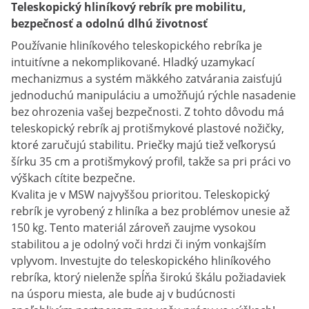
Teleskopický hliníkový rebrík pre mobilitu,
bezpečnosť a odolnú dlhú životnosť
Používanie hliníkového teleskopického rebríka je
intuitívne a nekomplikované. Hladký uzamykací
mechanizmus a systém mäkkého zatvárania zaisťujú
jednoduchú manipuláciu a umožňujú rýchle nasadenie
bez ohrozenia vašej bezpečnosti. Z tohto dôvodu má
teleskopický rebrík aj protišmykové plastové nožičky,
ktoré zaručujú stabilitu. Priečky majú tiež veľkorysú
šírku 35 cm a protišmykový profil, takže sa pri práci vo
výškach cítite bezpečne.
Kvalita je v MSW najvyššou prioritou. Teleskopický
rebrík je vyrobený z hliníka a bez problémov unesie až
150 kg. Tento materiál zároveň zaujme vysokou
stabilitou a je odolný voči hrdzi či iným vonkajším
vplyvom. Investujte do teleskopického hliníkového
rebríka, ktorý nielenže spĺňa širokú škálu požiadaviek
na úsporu miesta, ale bude aj v budúcnosti