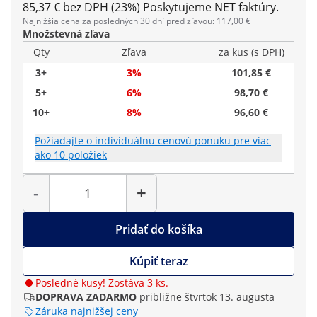
85,37 € bez DPH (23%)
Poskytujeme NET faktúry.
Najnižšia cena za posledných 30 dní pred zľavou: 117,00 €
Množstevná zľava
Qty
Zľava
za kus (s DPH)
3+
3%
101,85 €
5+
6%
98,70 €
10+
8%
96,60 €
Požiadajte o individuálnu cenovú ponuku pre viac
ako 10 položiek
Množstvo
-
+
Pridať do košíka
Kúpiť teraz
Posledné kusy! Zostáva 3 ks.
DOPRAVA ZADARMO
približne štvrtok 13. augusta
Záruka najnižšej ceny