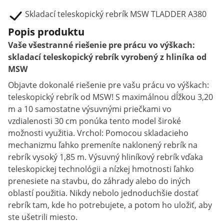
Skladací teleskopický rebrík MSW TLADDER A380
Popis produktu
Vaše všestranné riešenie pre prácu vo výškach:
skladací teleskopický rebrík vyrobený z hliníka od
MSW
Objavte dokonalé riešenie pre vašu prácu vo výškach:
teleskopický rebrík od MSW! S maximálnou dĺžkou 3,20
m a 10 samostatne výsuvnými priečkami vo
vzdialenosti 30 cm ponúka tento model široké
možnosti využitia. Vrchol: Pomocou skladacieho
mechanizmu ľahko premeníte naklonený rebrík na
rebrík vysoký 1,85 m. Výsuvný hliníkový rebrík vďaka
teleskopickej technológii a nízkej hmotnosti ľahko
prenesiete na stavbu, do záhrady alebo do iných
oblastí použitia. Nikdy nebolo jednoduchšie dostať
rebrík tam, kde ho potrebujete, a potom ho uložiť, aby
ste ušetrili miesto.