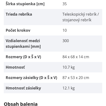
Šírka stupienka [cm]
35
Trieda rebríka
Teleskopický rebrík /
stojanový rebrík
Počet krokov
10
Vzdialenosť medzi
300
stupienkami [mm]
Rozmery (D x Š x V)
84 x 68 x 14 cm
Hmotnosť
10.7 kg
Rozmery zásielky (D x Š x V)
87 x 53 x 20 cm
Hmotnosť zásielky
12.1 kg
Obsah balenia