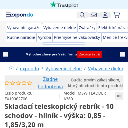
Vybavenie garáže
Vybavenie dielne
Zváračky
Elektrické nára
Ručné náradie
Výroba
Priemyselné vákuovačky
Meniče frekv
Výhodné zľavy pre Vašu firmu
Začnite šetriť
/
expondo
/
Vybavenie dielne
/
Vybavenie dielne
Žiadne
Buďte prvým zákazníkom,
ktorý ohodnotí tento produkt
hodnotenia
Číslo produktu:
Model:
MSW TLADDER
|
EX10062706
A380
Skladací teleskopický rebrík - 10
schodov - hliník - výška: 0,85 -
1,85/3,20 m