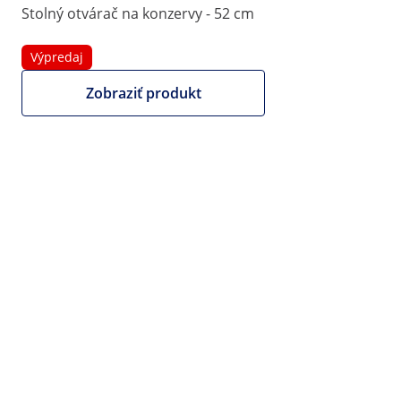
Stolný otvárač na konzervy - 52 cm
|
Číslo produktu:
EX10013190
Model:
RCTD-8
Stolný otvárač na konzervy - 50
Výpredaj
cm - nerez
Zobraziť produkt
1/4