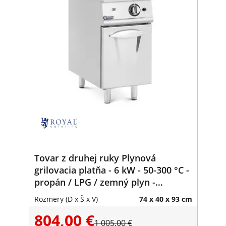
Tovar z druhej ruky Plynová
grilovacia platňa - 6 kW - 50-300 °C -
propán / LPG / zemný plyn -
podstavná skriňa - Royal Catering
Rozmery (D x Š x V)
74 x 40 x 93 cm
804,00 €
1 005,00 €