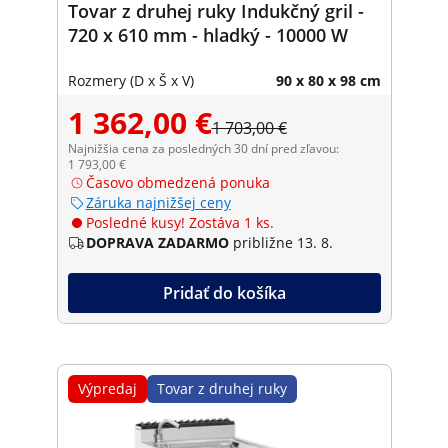
Tovar z druhej ruky Indukčný gril -
720 x 610 mm - hladký - 10000 W
Rozmery (D x Š x V)
90 x 80 x 98 cm
1 362,00 €
1 703,00 €
Najnižšia cena za posledných 30 dní pred zľavou:
1 793,00 €
Časovo obmedzená ponuka
Záruka najnižšej ceny
Posledné kusy! Zostáva 1 ks.
DOPRAVA ZADARMO
približne 13. 8.
Pridať do košíka
Výpredaj
Tovar z druhej ruky