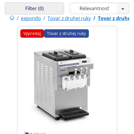
Filter (0)
/
expondo
/
Tovar z druhej ruky
/
Tovar z druhej
Výpredaj
Tovar z druhej ruky