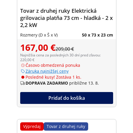
Tovar z druhej ruky Elektrická
grilovacia platňa 73 cm - hladká - 2 x
2,2 kW
Rozmery (D x Š x V)
50 x 73 x 23 cm
167,00 €
209,00 €
Najnižšia cena za posledných 30 dní pred zľavou:
220,00 €
Časovo obmedzená ponuka
Záruka najnižšej ceny
Posledné kusy! Zostáva 1 ks.
DOPRAVA ZADARMO
približne 13. 8.
Pridať do košíka
Výpredaj
Tovar z druhej ruky