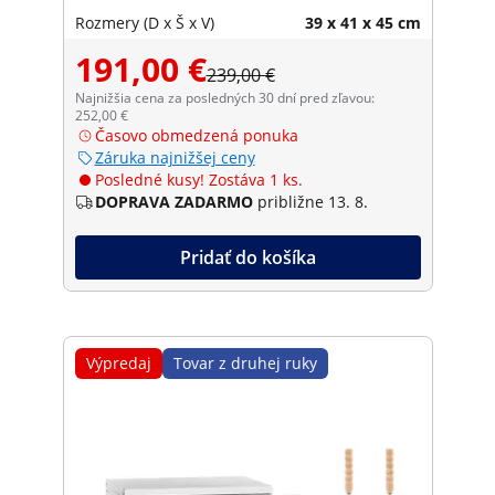
Catering
Rozmery (D x Š x V)
39 x 41 x 45 cm
191,00 €
239,00 €
Najnižšia cena za posledných 30 dní pred zľavou:
252,00 €
Časovo obmedzená ponuka
Záruka najnižšej ceny
Posledné kusy! Zostáva 1 ks.
DOPRAVA ZADARMO
približne 13. 8.
Pridať do košíka
Výpredaj
Tovar z druhej ruky