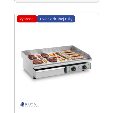
Výpredaj
Tovar z druhej ruky