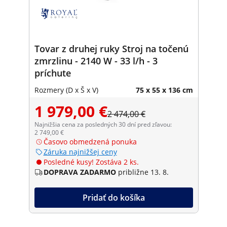
Tovar z druhej ruky Stroj na točenú
zmrzlinu - 2140 W - 33 l/h - 3
príchute
Rozmery (D x Š x V)
75 x 55 x 136 cm
1 979,00 €
2 474,00 €
Najnižšia cena za posledných 30 dní pred zľavou:
2 749,00 €
Časovo obmedzená ponuka
Záruka najnižšej ceny
Posledné kusy! Zostáva 2 ks.
DOPRAVA ZADARMO
približne 13. 8.
Pridať do košíka