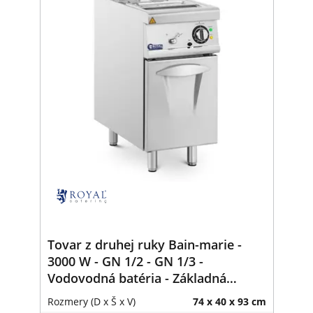
Tovar z druhej ruky Bain-marie -
3000 W - GN 1/2 - GN 1/3 -
Vodovodná batéria - Základná
jednotka (40 x 73 cm) - Royal
Rozmery (D x Š x V)
74 x 40 x 93 cm
Catering