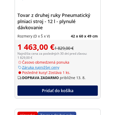
Tovar z druhej ruky Pneumatický
plniaci stroj - 12 l - plynulé
dávkovanie
Rozmery (D x Š x V)
42 x 60 x 49 cm
1 463,00 €
1 829,00 €
Najnižšia cena za posledných 30 dní pred zľavou:
1 829,00 €
Časovo obmedzená ponuka
Záruka najnižšej ceny
Posledné kusy! Zostáva 1 ks.
DOPRAVA ZADARMO
približne 13. 8.
Pridať do košíka