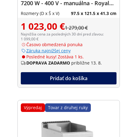
7200 W - 400 V - manuálna - Royal
Catering
Rozmery (D x Š x V)
97.5 x 121.5 x 41.3 cm
1 023,00 €
1 279,00 €
Najnižšia cena za posledných 30 dní pred zľavou:
1 099,00 €
Časovo obmedzená ponuka
Záruka najnižšej ceny
Posledné kusy! Zostáva 1 ks.
DOPRAVA ZADARMO
približne 13. 8.
Pridať do košíka
Výpredaj
Tovar z druhej ruky