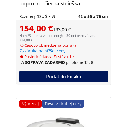
popcorn - čierna strieška
Rozmery (D x Š x V)
42 x 56 x 76 cm
154,00 €
193,00 €
Najnižšia cena za posledných 30 dní pred zľavou:
214,00 €
Časovo obmedzená ponuka
Záruka najnižšej ceny
Posledné kusy! Zostáva 1 ks.
DOPRAVA ZADARMO
približne 13. 8.
Pridať do košíka
Výpredaj
Tovar z druhej ruky