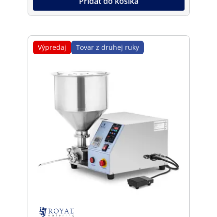
Pridať do košíka
Výpredaj
Tovar z druhej ruky