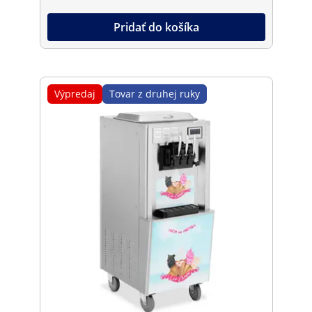
Pridať do košíka
Výpredaj
Tovar z druhej ruky