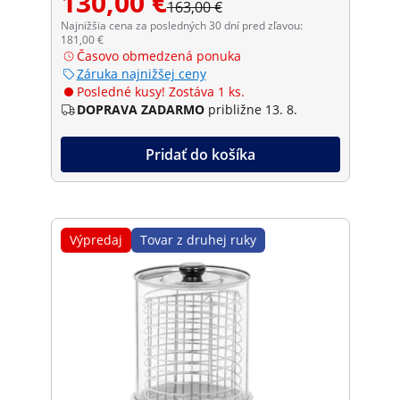
130,00 €
163,00 €
Najnižšia cena za posledných 30 dní pred zľavou:
181,00 €
Časovo obmedzená ponuka
Záruka najnižšej ceny
Posledné kusy! Zostáva 1 ks.
DOPRAVA ZADARMO
približne 13. 8.
Pridať do košíka
Výpredaj
Tovar z druhej ruky