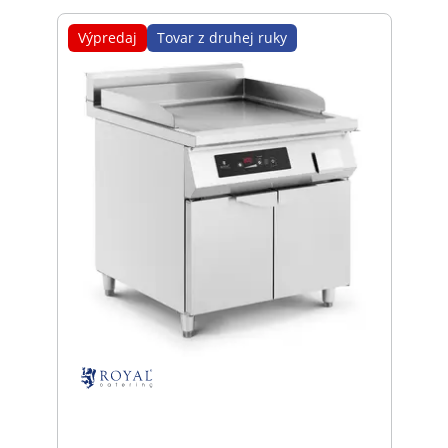
Výpredaj
Tovar z druhej ruky