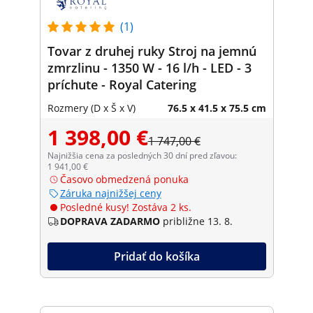
(1)
Tovar z druhej ruky Stroj na jemnú
zmrzlinu - 1350 W - 16 l/h - LED - 3
príchute - Royal Catering
Rozmery (D x Š x V)
76.5 x 41.5 x 75.5 cm
1 398,00 €
1 747,00 €
Najnižšia cena za posledných 30 dní pred zľavou:
1 941,00 €
Časovo obmedzená ponuka
Záruka najnižšej ceny
Posledné kusy! Zostáva 2 ks.
DOPRAVA ZADARMO
približne 13. 8.
Pridať do košíka