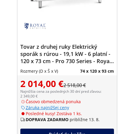
Tovar z druhej ruky Elektrický
sporák s rúrou - 19,1 kW - 6 platní -
120 x 73 cm - Pro 730 Series - Royal
Catering
Rozmery (D x Š x V)
74 x 120 x 93 cm
2 014,00 €
2 518,00 €
Najnižšia cena za posledných 30 dní pred zľavou:
2 349,00 €
Časovo obmedzená ponuka
Záruka najnižšej ceny
Posledné kusy! Zostáva 1 ks.
DOPRAVA ZADARMO
približne 13. 8.