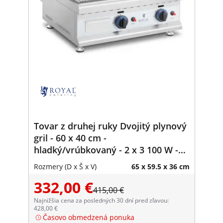
Tovar z druhej ruky Dvojitý plynový
gril - 60 x 40 cm -
hladký/vrúbkovaný - 2 x 3 100 W -
zemný plyn - 20 mbar
Rozmery (D x Š x V)
65 x 59.5 x 36 cm
332,00 €
415,00 €
Najnižšia cena za posledných 30 dní pred zľavou:
428,00 €
Časovo obmedzená ponuka