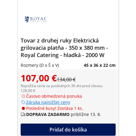
Tovar z druhej ruky Elektrická
grilovacia platňa - 350 x 380 mm -
Royal Catering - hladká - 2000 W
Rozmery (D x Š x V)
45 x 36 x 22 cm
107,00 €
134,00 €
Najnižšia cena za posledných 30 dní pred zľavou:
128,00 €
Časovo obmedzená ponuka
Záruka najnižšej ceny
Posledné kusy! Zostáva 1 ks.
DOPRAVA ZADARMO
približne 13. 8.
Pridať do košíka