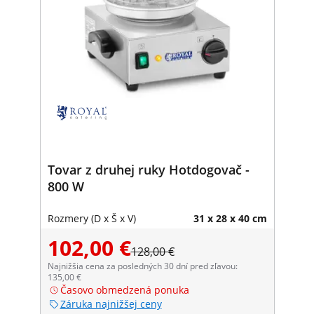
Tovar z druhej ruky Hotdogovač -
800 W
Rozmery (D x Š x V)
31 x 28 x 40 cm
102,00 €
128,00 €
Najnižšia cena za posledných 30 dní pred zľavou:
135,00 €
Časovo obmedzená ponuka
Záruka najnižšej ceny