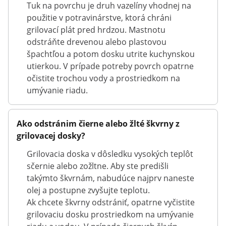
Tuk na povrchu je druh vazelíny vhodnej na
použitie v potravinárstve, ktorá chráni
grilovací plát pred hrdzou. Mastnotu
odstráňte drevenou alebo plastovou
špachtľou a potom dosku utrite kuchynskou
utierkou. V prípade potreby povrch opatrne
očistite trochou vody a prostriedkom na
umývanie riadu.
Ako odstránim čierne alebo žlté škvrny z
grilovacej dosky?
Grilovacia doska v dôsledku vysokých teplôt
sčernie alebo zožltne. Aby ste predišli
takýmto škvrnám, nabudúce najprv naneste
olej a postupne zvyšujte teplotu.
Ak chcete škvrny odstrániť, opatrne vyčistite
grilovaciu dosku prostriedkom na umývanie