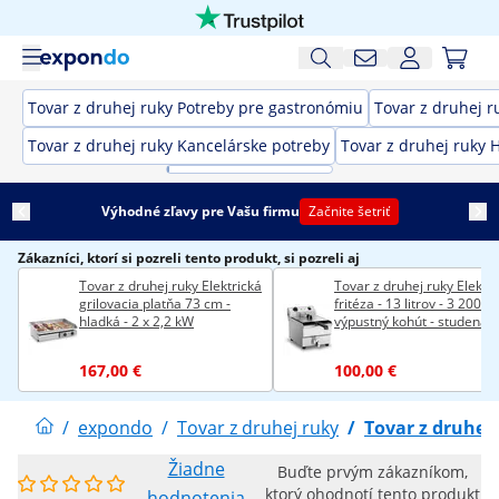
Tovar z druhej ruky Potreby pre gastronómiu
Tovar z druhej r
Tovar z druhej ruky Kancelárske potreby
Tovar z druhej ruky 
Výhodné zľavy pre Vašu firmu
Začnite šetriť
Zákazníci, ktorí si pozreli tento produkt, si pozreli aj
Tovar z druhej ruky Elektrická
Tovar z druhej ruky Elektri
grilovacia platňa 73 cm -
fritéza - 13 litrov - 3 200 W
hladká - 2 x 2,2 kW
výpustný kohút - studená
zóna
167,00 €
100,00 €
/
expondo
/
Tovar z druhej ruky
/
Tovar z druhej
Žiadne
Buďte prvým zákazníkom,
ktorý ohodnotí tento produkt
hodnotenia