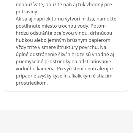
nepoužívate, použite naň aj tuk vhodný pre
potraviny.
Ak sa aj napriek tomu vytvorí hrdza, namočte
postihnuté miesto trochou vody. Potom
hrdzu odstráňte oceľovou vlnou, drhnúcou
hubkou alebo jemným brúsnym papierom.
Vždy trite v smere štruktúry povrchu. Na
úplné odstránenie škvŕn hrdze sú vhodné aj
priemyselné prostriedky na odstraňovanie
vodného kameňa. Po vyčistení neutralizujte
prípadné zvyšky kyselín alkalickým čistiacim
prostriedkom.