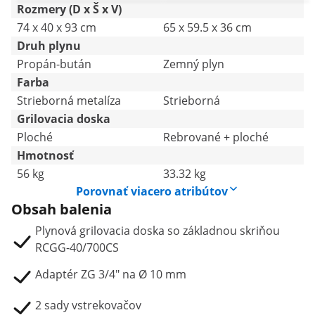
Royal Catering
mbar
Rozmery (D x Š x V)
74 x 40 x 93 cm
65 x 59.5 x 36 cm
Druh plynu
Propán-bután
Zemný plyn
Farba
Strieborná metalíza
Strieborná
Grilovacia doska
Ploché
Rebrované + ploché
Hmotnosť
56 kg
33.32 kg
Porovnať viacero atribútov
Obsah balenia
Plynová grilovacia doska so základnou skriňou
RCGG-40/700CS
Adaptér ZG 3/4" na Ø 10 mm
2 sady vstrekovačov