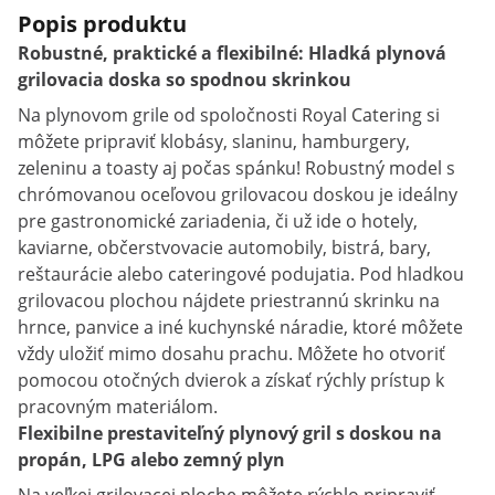
Popis produktu
Robustné, praktické a flexibilné: Hladká plynová
grilovacia doska so spodnou skrinkou
Na plynovom grile od spoločnosti Royal Catering si
môžete pripraviť klobásy, slaninu, hamburgery,
zeleninu a toasty aj počas spánku! Robustný model s
chrómovanou oceľovou grilovacou doskou je ideálny
pre gastronomické zariadenia, či už ide o hotely,
kaviarne, občerstvovacie automobily, bistrá, bary,
reštaurácie alebo cateringové podujatia. Pod hladkou
grilovacou plochou nájdete priestrannú skrinku na
hrnce, panvice a iné kuchynské náradie, ktoré môžete
vždy uložiť mimo dosahu prachu. Môžete ho otvoriť
pomocou otočných dvierok a získať rýchly prístup k
pracovným materiálom.
Flexibilne prestaviteľný plynový gril s doskou na
propán, LPG alebo zemný plyn