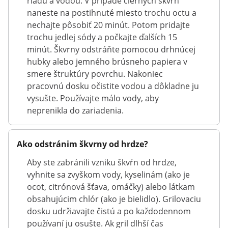
riadu a vodou. V prípade čiernych škvŕn
naneste na postihnuté miesto trochu octu a
nechajte pôsobiť 20 minút. Potom pridajte
trochu jedlej sódy a počkajte ďalších 15
minút. Škvrny odstráňte pomocou drhnúcej
hubky alebo jemného brúsneho papiera v
smere štruktúry povrchu. Nakoniec
pracovnú dosku očistite vodou a dôkladne ju
vysušte. Používajte málo vody, aby
neprenikla do zariadenia.
Ako odstránim škvrny od hrdze?
Aby ste zabránili vzniku škvŕn od hrdze,
vyhnite sa zvyškom vody, kyselinám (ako je
ocot, citrónová šťava, omáčky) alebo látkam
obsahujúcim chlór (ako je bielidlo). Grilovaciu
dosku udržiavajte čistú a po každodennom
používaní ju osušte. Ak gril dlhší čas