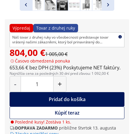
Výpredaj
Tovar z druhej ruky
Náš tovar z druhej ruky vo všeobecnosti predstavuje tovar
vrátený našimi zákazníkmi, ktorý bol prinavrátený do
pôvodného stavu, prípadne ide o výstavné kusy. Výrobky môžu
804,00 €
vykazovať drobné nedokonalosti, no po technickej stránke sú
1 005,00 €
bezchybné. Ako obyčajne ponúkame aj na tento tovar
Časovo obmedzená ponuka
štandarné právo na odstúpenie od zmluvy, ako aj záruku.
653,66 € bez DPH (23%)
Poskytujeme NET faktúry.
Najnižšia cena za posledných 30 dní pred zľavou: 1 092,00 €
Množstvo
-
+
Pridať do košíka
Kúpiť teraz
Posledné kusy! Zostáva 1 ks.
DOPRAVA ZADARMO
približne štvrtok 13. augusta
Záruka najnižšej ceny