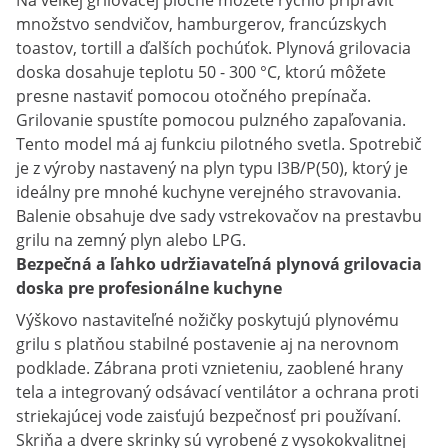
Na veľkej grilovacej ploche môžete rýchlo pripraviť
množstvo sendvičov, hamburgerov, francúzskych
toastov, tortill a ďalších pochúťok. Plynová grilovacia
doska dosahuje teplotu 50 - 300 °C, ktorú môžete
presne nastaviť pomocou otočného prepínača.
Grilovanie spustíte pomocou pulzného zapaľovania.
Tento model má aj funkciu pilotného svetla. Spotrebič
je z výroby nastavený na plyn typu I3B/P(50), ktorý je
ideálny pre mnohé kuchyne verejného stravovania.
Balenie obsahuje dve sady vstrekovačov na prestavbu
grilu na zemný plyn alebo LPG.
Bezpečná a ľahko udržiavateľná plynová grilovacia
doska pre profesionálne kuchyne
Výškovo nastaviteľné nožičky poskytujú plynovému
grilu s platňou stabilné postavenie aj na nerovnom
podklade. Zábrana proti vznieteniu, zaoblené hrany
tela a integrovaný odsávací ventilátor a ochrana proti
striekajúcej vode zaisťujú bezpečnosť pri používaní.
Skriňa a dvere skrinky sú vyrobené z vysokokvalitnej