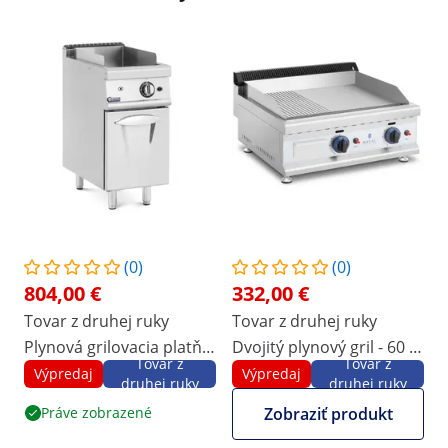
(0)
(0)
804,00 €
332,00 €
Tovar z druhej ruky
Tovar z druhej ruky
Plynová grilovacia platňa
Dvojitý plynový gril - 60 x
Tovar z
Tovar z
- 6 kW - 50-300 °C -
40 cm -
Výpredaj
Výpredaj
druhej ruky
druhej ruky
propán / LPG / zemný
hladký/vrúbkovaný - 2 x 3
Práve zobrazené
Zobraziť produkt
plyn - podstavná skriňa -
100 W - zemný plyn - 20