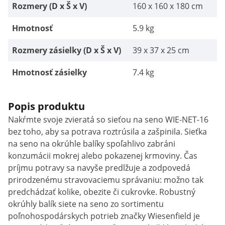
Rozmery (D x Š x V)
160 x 160 x 180 cm
Hmotnosť
5.9 kg
Rozmery zásielky (D x Š x V)
39 x 37 x 25 cm
Hmotnosť zásielky
7.4 kg
Popis produktu
Nakŕmte svoje zvieratá so sieťou na seno WIE-NET-16
bez toho, aby sa potrava roztrúsila a zašpinila. Sieťka
na seno na okrúhle balíky spoľahlivo zabráni
konzumácii mokrej alebo pokazenej krmoviny. Čas
príjmu potravy sa navyše predlžuje a zodpovedá
prirodzenému stravovaciemu správaniu: možno tak
predchádzať kolike, obezite či cukrovke. Robustný
okrúhly balík siete na seno zo sortimentu
poľnohospodárskych potrieb značky Wiesenfield je