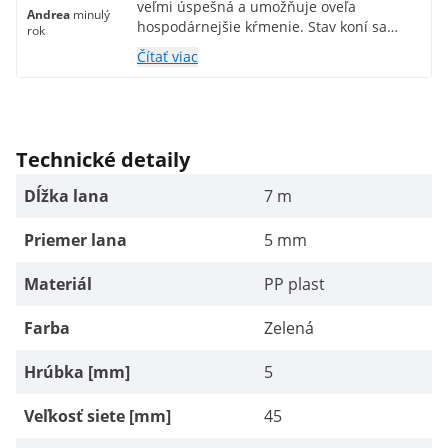
veľmi úspešná a umožňuje oveľa
Andrea
minulý
hospodárnejšie kŕmenie. Stav koní sa
rok
nezhoršuje, ale balík vydrží oveľa dlhšie,
Čítať viac
pretože jedia pomalšie, lepšie využívajú
krmivo a odpad je minimálny.
Technické detaily
Dĺžka lana
7 m
Priemer lana
5 mm
Materiál
PP plast
Farba
Zelená
Hrúbka [mm]
5
Veľkosť siete [mm]
45