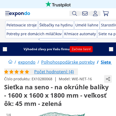
Peletovacie stroje
Šklbačky na hydinu
Umelé liahne
Starostli
Potreby pre domácich miláčikov
Kŕmiace automaty
Siete na p
Výhodné zľavy pre Vašu firmu
Začnite šetriť
/
expondo
/
Poľnohospodárske potreby
/
Siete n
Počet hodnotení: (4)
|
Číslo produktu:
EX10280068
Model:
WIE-NET-16
Sieťka na seno - na okrúhle balíky
- 1600 x 1600 x 1800 mm - veľkosť
ôk: 45 mm - zelená
1/4