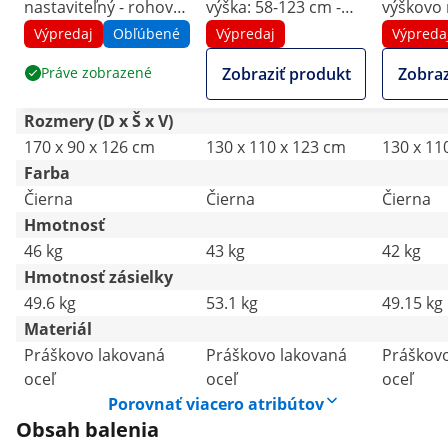
nastaviteľný - rohový -
výška: 58-123 cm -
výškovo 
výška: 60 – 125 cm -
šírka: 90-150 cm
- výška: 
Výpredaj
Obľúbené
Výpredaj
Výpreda
šírka: 110 – 190 cm /
(vľavo) / 110-190 cm
šírka: 90
Práve zobrazené
Zobraziť produkt
Zobraz
90 – 150 cm
(vpravo) - uhol: 90 ° -
cm/110 
150 kg
Rozmery (D x Š x V)
170 x 90 x 126 cm
130 x 110 x 123 cm
130 x 11
Farba
Čierna
Čierna
Čierna
Hmotnosť
46 kg
43 kg
42 kg
Hmotnosť zásielky
49.6 kg
53.1 kg
49.15 kg
Materiál
Práškovo lakovaná
Práškovo lakovaná
Práškov
oceľ
oceľ
oceľ
Porovnať viacero atribútov
Obsah balenia