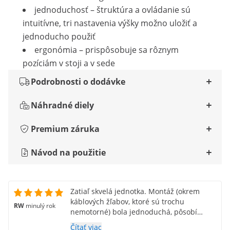
jednoduchosť – štruktúra a ovládanie sú
intuitívne, tri nastavenia výšky možno uložiť a
jednoducho použiť
ergonómia – prispôsobuje sa rôznym
pozíciám v stoji a v sede
Podrobnosti o dodávke
Náhradné diely
Premium záruka
Návod na použitie
Zatiaľ skvelá jednotka. Montáž (okrem
káblových žľabov, ktoré sú trochu
RW
minulý rok
nemotorné) bola jednoduchá, pôsobí
veľmi robustne a nastavenie výšky je
Čítať viac