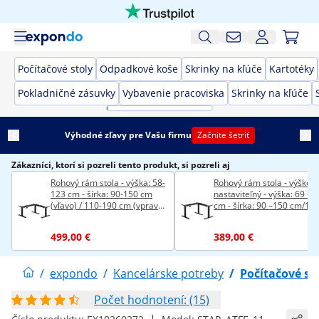
Počítačové stoly
Odpadkové koše
Skrinky na kľúče
Kartotéky
Pokladničné zásuvky
Vybavenie pracoviska
Skrinky na kľúče
Výhodné zľavy pre Vašu firmu
Začnite šetriť
Zákazníci, ktorí si pozreli tento produkt, si pozreli aj
Rohový rám stola - výška: 58-
Rohový rám stola - výškov
123 cm - šírka: 90-150 cm
nastaviteľný - výška: 69 – 
(vľavo) / 110-190 cm (vpravo)
cm - šírka: 90 –150 cm/110
- uhol: 90 ° - 150 kg
190 cm
499,00 €
389,00 €
/
expondo
/
Kancelárske potreby
/
Počítačové st
Počet hodnotení: (15)