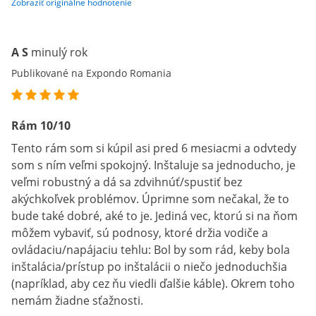
Zobraziť originálne hodnotenie
A S
minulý rok
Publikované na Expondo Romania
Rám 10/10
Tento rám som si kúpil asi pred 6 mesiacmi a odvtedy
som s ním veľmi spokojný. Inštaluje sa jednoducho, je
veľmi robustný a dá sa zdvihnúť/spustiť bez
akýchkoľvek problémov. Úprimne som nečakal, že to
bude také dobré, aké to je. Jediná vec, ktorú si na ňom
môžem vybaviť, sú podnosy, ktoré držia vodiče a
ovládaciu/napájaciu tehlu: Bol by som rád, keby bola
inštalácia/prístup po inštalácii o niečo jednoduchšia
(napríklad, aby cez ňu viedli ďalšie káble). Okrem toho
nemám žiadne sťažnosti.