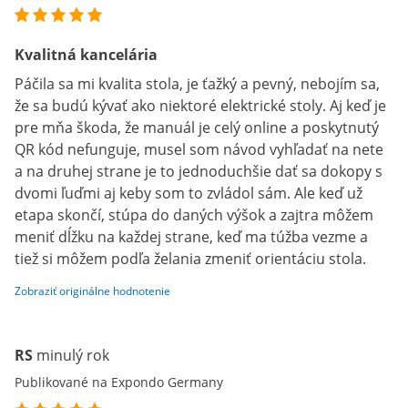
Kvalitná kancelária
Páčila sa mi kvalita stola, je ťažký a pevný, nebojím sa,
že sa budú kývať ako niektoré elektrické stoly. Aj keď je
pre mňa škoda, že manuál je celý online a poskytnutý
QR kód nefunguje, musel som návod vyhľadať na nete
a na druhej strane je to jednoduchšie dať sa dokopy s
dvomi ľuďmi aj keby som to zvládol sám. Ale keď už
etapa skončí, stúpa do daných výšok a zajtra môžem
meniť dĺžku na každej strane, keď ma túžba vezme a
tiež si môžem podľa želania zmeniť orientáciu stola.
Zobraziť originálne hodnotenie
RS
minulý rok
Publikované na Expondo Germany