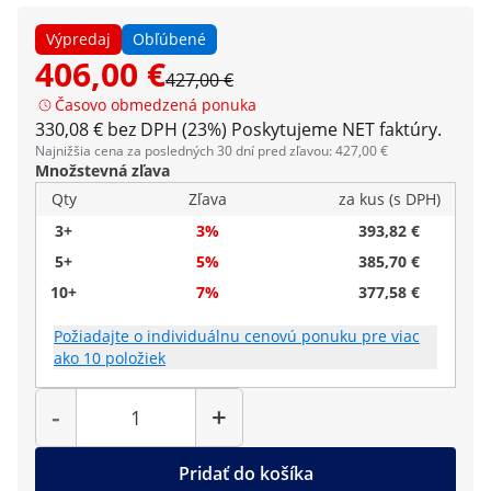
Výpredaj
Obľúbené
406,00 €
427,00 €
Časovo obmedzená ponuka
330,08 € bez DPH (23%)
Poskytujeme NET faktúry.
Najnižšia cena za posledných 30 dní pred zľavou: 427,00 €
Množstevná zľava
Qty
Zľava
za kus (s DPH)
3+
3%
393,82 €
5+
5%
385,70 €
10+
7%
377,58 €
Požiadajte o individuálnu cenovú ponuku pre viac
ako 10 položiek
Množstvo
-
+
Pridať do košíka