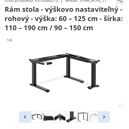
|
Číslo produktu:
EX10260272
Model:
STAR_ATFE_11
Rám stola - výškovo nastaviteľný -
rohový - výška: 60 – 125 cm - šírka:
110 – 190 cm / 90 – 150 cm
1/6