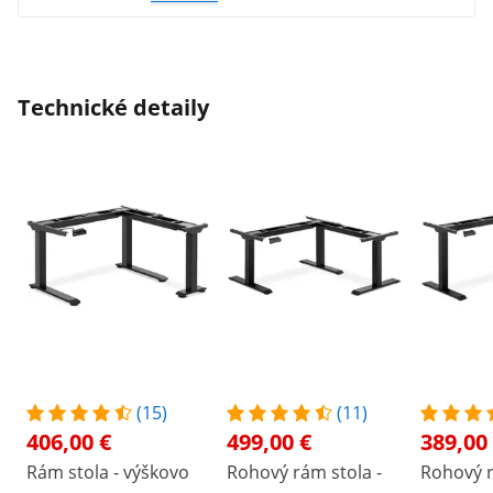
plynulé.
Technické detaily
(15)
(11)
406,00 €
499,00 €
389,00
Rám stola - výškovo
Rohový rám stola -
Rohový r