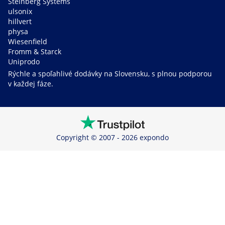
Steinberg Systems
ulsonix
hillvert
physa
Wiesenfield
Fromm & Starck
Uniprodo
Rýchle a spoľahlivé dodávky na Slovensku, s plnou podporou
v každej fáze.
Copyright © 2007 - 2026 expondo