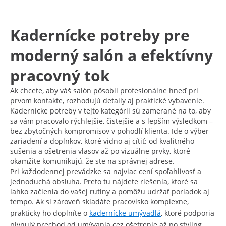
Kadernícke potreby pre
moderný salón a efektívny
pracovný tok
Ak chcete, aby váš salón pôsobil profesionálne hneď pri
prvom kontakte, rozhodujú detaily aj praktické vybavenie.
Kadernícke potreby v tejto kategórii sú zamerané na to, aby
sa vám pracovalo rýchlejšie, čistejšie a s lepším výsledkom –
bez zbytočných kompromisov v pohodlí klienta. Ide o výber
zariadení a doplnkov, ktoré vidno aj cítiť: od kvalitného
sušenia a ošetrenia vlasov až po vizuálne prvky, ktoré
okamžite komunikujú, že ste na správnej adrese.
Pri každodennej prevádzke sa najviac cení spoľahlivosť a
jednoduchá obsluha. Preto tu nájdete riešenia, ktoré sa
ľahko začlenia do vašej rutiny a pomôžu udržať poriadok aj
tempo. Ak si zároveň skladáte pracovisko komplexne,
prakticky ho doplníte o
kadernícke umývadlá
, ktoré podporia
plynulý prechod od umývania cez ošetrenie až po styling.