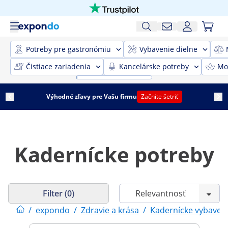
Potreby pre gastronómiu
Vybavenie dielne
Čistiace zariadenia
Kancelárske potreby
Mob
Výhodné zľavy pre Vašu firmu
Začnite šetriť
Kadernícke potreby
Filter (0)
/
expondo
/
Zdravie a krása
/
Kadernícke vybaven