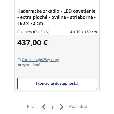
Kadernícke zrkadlo - LED osvetlenie
- extra ploché - oválne - strieborné -
180 x 70 cm
Rozmery (D x Š x V)
4 x 70 x 180 cm
437,00 €
Záruka najnižšej ceny
Vypredané
Skontroluj dostupnosť
Prvé
Posledné
1