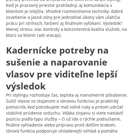
Keď je pracovný priestor prehľadný, aj komunikácia s
klientom je istejšia. Vhodné rozmiestnenie techniky, dobré
osvetlenie a jasné zóny pre jednotlivé úkony vám uľahčia
prácu pri strihoch, farbení aj finálnom vyfúkaní. Výsledok?
Menej stresu, viac kontroly a konzistentná kvalita služieb, na
ktorú sa klienti radi vracajú.
Kadernícke potreby na
sušenie a naparovanie
vlasov pre viditeľne lepší
výsledok
Pri stylingu rozhoduje čas, teplota aj rovnomerné pôsobenie.
Sušič vlasov so stojanom a iónovou funkciou je praktický
pomocník, keď potrebujete mať voľné ruky a pritom udržať
stabilné prúdenie vzduchu. Vďaka stojanu si viete nastaviť
pozíciu podľa typu služby – či už ide o rýchle podsúšanie,
finálne vyhladenie alebo prípravu pred ďalším krokom.
Iónová funkcia podporuje uhladenejší vzhľad a pomáha