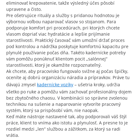
eliminovať krepovatenie, takže výsledný účes pôsobí
upravene a čisto.
Pre ošetrujúce rituály a služby s pridanou hodnotou je
výbornou voľbou naparovač vlasov so stojanom. Para
podporuje komfort pri procedúrach, pri ktorých chcete
vlasom dopriať viac hydratácie a lepšie prijímanie
starostlivosti. Praktický časovač vám umožní držať proces
pod kontrolou a nádržka poskytuje komfortnú kapacitu pre
plynulé používanie počas dňa. Takéto kadernícke potreby
vám pomôžu ponúknuť klientom pocit „salónnej“
starostlivosti, ktorý je okamžite rozpoznateľný.
Ak chcete, aby pracovisko fungovalo svižne aj počas špičky,
oceníte aj dobrú organizáciu náradia a prípravkov. Práve tu
dávajú zmysel
kadernícke vozíky
– ušetria kroky, udržia
všetko po ruke a pomôžu vám zachovať profesionálny dojem
bez zbytočného chaosu. V kombinácii so správne zvolenou
technikou na sušenie a naparovanie vytvoríte pracovný
systém, ktorý sa prispôsobí vám, nie naopak.
Keď máte nástroje nastavené tak, aby podporovali váš štýl
práce, klient to vníma ako istotu a plynulosť. A presne to je
rozdiel medzi „len“ službou a zážitkom, za ktorý sa radi
vrátia.