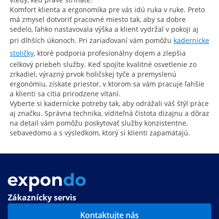
Komfort klienta a ergonomika pre vás idú ruka v ruke. Preto
má zmysel dotvoriť pracovné miesto tak, aby sa dobre
sedelo, ľahko nastavovala výška a klient vydržal v pokoji aj
pri dlhších úkonoch. Pri zariaďovaní vám pomôžu
kadernícke
stoličky
, ktoré podporia profesionálny dojem a zlepšia
celkový priebeh služby. Keď spojíte kvalitné osvetlenie zo
zrkadiel, výrazný prvok holičskej tyče a premyslenú
ergonómiu, získate priestor, v ktorom sa vám pracuje ľahšie
a klienti sa cítia prirodzene vítaní.
Vyberte si kadernícke potreby tak, aby odrážali váš štýl práce
aj značku. Správna technika, viditeľná čistota dizajnu a dôraz
na detail vám pomôžu poskytovať služby konzistentne,
sebavedomo a s výsledkom, ktorý si klienti zapamätajú.
Zákaznícky servis
Kontaktujte nás