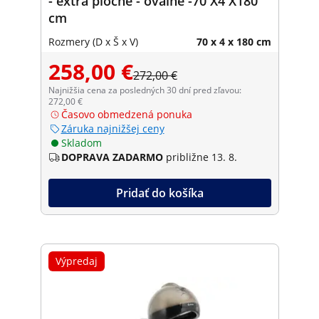
- extra ploché - oválne -70 X4 X180
cm
Rozmery (D x Š x V)
70 x 4 x 180 cm
258,00 €
272,00 €
Najnižšia cena za posledných 30 dní pred zľavou:
272,00 €
Časovo obmedzená ponuka
Záruka najnižšej ceny
Skladom
DOPRAVA ZADARMO
približne 13. 8.
Pridať do košíka
Výpredaj