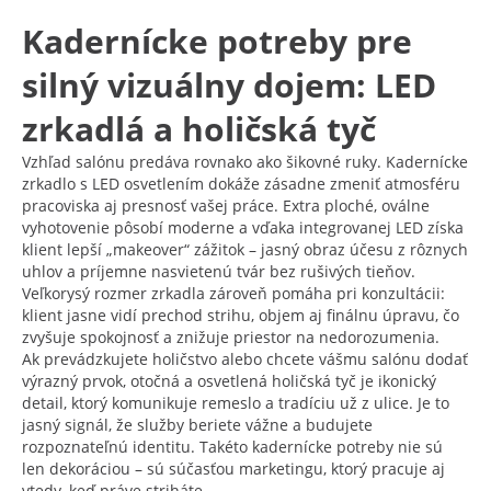
Kadernícke potreby pre
silný vizuálny dojem: LED
zrkadlá a holičská tyč
Vzhľad salónu predáva rovnako ako šikovné ruky. Kadernícke
zrkadlo s LED osvetlením dokáže zásadne zmeniť atmosféru
pracoviska aj presnosť vašej práce. Extra ploché, oválne
vyhotovenie pôsobí moderne a vďaka integrovanej LED získa
klient lepší „makeover“ zážitok – jasný obraz účesu z rôznych
uhlov a príjemne nasvietenú tvár bez rušivých tieňov.
Veľkorysý rozmer zrkadla zároveň pomáha pri konzultácii:
klient jasne vidí prechod strihu, objem aj finálnu úpravu, čo
zvyšuje spokojnosť a znižuje priestor na nedorozumenia.
Ak prevádzkujete holičstvo alebo chcete vášmu salónu dodať
výrazný prvok, otočná a osvetlená holičská tyč je ikonický
detail, ktorý komunikuje remeslo a tradíciu už z ulice. Je to
jasný signál, že služby beriete vážne a budujete
rozpoznateľnú identitu. Takéto kadernícke potreby nie sú
len dekoráciou – sú súčasťou marketingu, ktorý pracuje aj
vtedy, keď práve striháte.