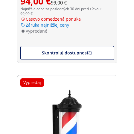
94,00 €
99,00 €
Najnižšia cena za posledných 30 dní pred zľavou:
99,00 €
Časovo obmedzená ponuka
Záruka najnižšej ceny
Vypredané
Skontroluj dostupnosť
Výpredaj