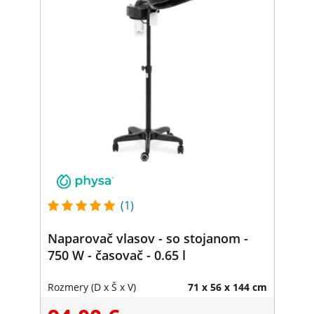
(1)
Naparovač vlasov - so stojanom -
750 W - časovač - 0.65 l
Rozmery (D x Š x V)
71 x 56 x 144 cm