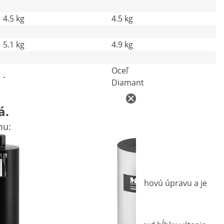
4.5 kg
4.5 kg
5.1 kg
4.9 kg
Oceľ
-
Diamant
á.
mu:
zváraný vrták má vysokokvalitnú povrchovú úpravu a je
iahnuť presné otvory.