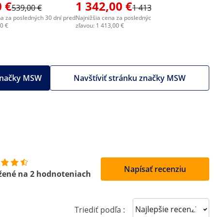
 €
1 342,00 €
1 589
539,00 €
1 413,00 €
na za posledných 30 dní pred
Najnižšia cena za posledných 30 dní pred
Najnižšia c
00 €
zľavou: 1 413,00 €
zľavou: 1 6
 značky MSW
Navštíviť stránku značky MSW
Napísať recenziu
žené na 2 hodnoteniach
Sort reviews
Triediť podľa :