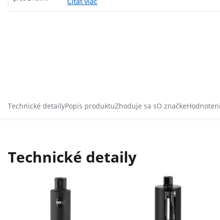
Čítať viac
Technické detaily
Popis produktu
Zhoduje sa s
O značke
Hodnoten
Technické detaily