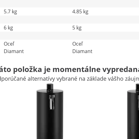
5.7 kg
4.85 kg
6 kg
5 kg
Oceľ
Oceľ
Diamant
Diamant
Porovnať viacero atribútov
áto položka je momentálne vypredan
porúčané alternatívy vybrané na základe vášho záuj
za sucha
rný diamantový jadrový vrták od spoločnosti MSW. Laserom 
ať do železobetónu alebo iných stavebných materiálov a dos