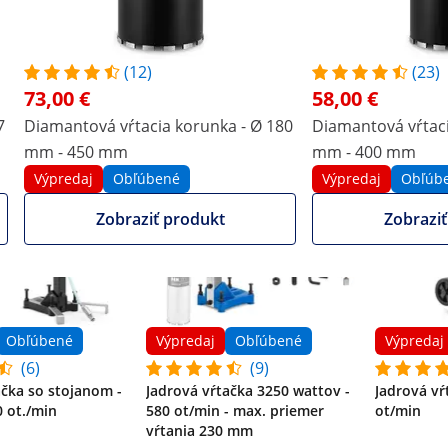
a vyrezáva presné otvory s priemerom 82 mm do rôznych s
zpečné upevnenie diamantového jadrového vrtáka k jadrovej
kcia je mimoriadne stabilná a odolná.
(12)
(23)
73,00 €
58,00 €
7
Diamantová vŕtacia korunka - Ø 180
Diamantová vŕtaci
mm - 450 mm
mm - 400 mm
Výpredaj
Obľúbené
Výpredaj
Obľúb
Zobraziť produkt
Zobraziť
Obľúbené
Výpredaj
Obľúbené
Výpredaj
(6)
(9)
ačka so stojanom -
Jadrová vŕtačka 3250 wattov -
Jadrová vŕ
0 ot./min
580 ot/min - max. priemer
ot/min
vŕtania 230 mm