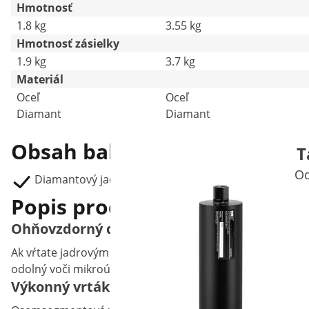
Hmotnosť
1.8 kg
3.55 kg
Hmotnosť zásielky
1.9 kg
3.7 kg
Materiál
Oceľ
Oceľ
Diamant
Diamant
Obsah balenia
T
Od
Diamantový jadrový vrták Ø 82 mm MSW-DCD 82 XO
Popis produktu
Ohňovzdorný diamantový vrták na vŕtanie 
Ak vŕtate jadrovým vrtákom na sucho, použite žiaruvzdo
odolný voči mikroúderom. Používajte ich, keď chcete vŕt
Výkonný vrták s diamantovými hrotmi