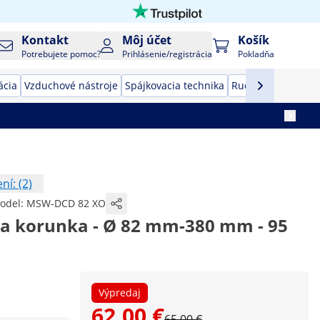
Kontakt
Môj účet
Košík
Potrebujete pomoc?
Prihlásenie/registrácia
Pokladňa
ácia
Vzduchové nástroje
Spájkovacia technika
Ručné náradie
Vý
í: (2)
odel:
MSW-DCD 82 XO
a korunka - Ø 82 mm-380 mm - 95
Výpredaj
62,00 €
65,00 €