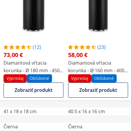
(12)
(23)
73,00 €
58,00 €
Diamantová vŕtacia
Diamantová vŕtacia
korunka - Ø 180 mm - 450
korunka - Ø 160 mm - 400
mm
mm
Výpredaj
Obľúbené
Výpredaj
Obľúbené
Zobraziť produkt
Zobraziť produkt
41 x 18 x 18 cm
40.5 x 16 x 16 cm
Čierna
Čierna