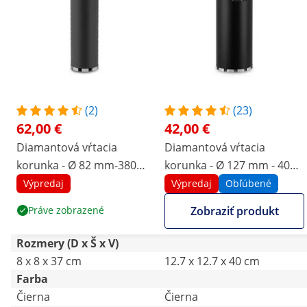
(2)
(23)
62,00 €
42,00 €
Diamantová vŕtacia
Diamantová vŕtacia
korunka - Ø 82 mm-380
korunka - Ø 127 mm - 400
mm - 95 HRB
mm
Výpredaj
Výpredaj
Obľúbené
Práve zobrazené
Zobraziť produkt
Rozmery (D x Š x V)
8 x 8 x 37 cm
12.7 x 12.7 x 40 cm
Farba
Čierna
Čierna