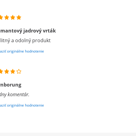
amantový jadrový vrták
litný a odolný produkt
aziť originálne hodnotenie
rnborung
dny komentár.
aziť originálne hodnotenie