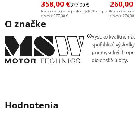
358,00 €
260,00
377,00 €
Najnižšia cena za posledných 30 dní pred
Najnižšia cena
zľavou: 377,00 €
zľavou: 274,00
O značke
Vysoko kvalitné ná
spoľahlivé výsledky
priemyselných ope
dielenské úlohy.
Hodnotenia