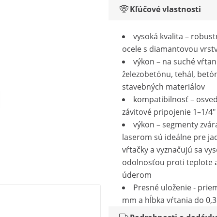
Kľúčové vlastnosti
vysoká kvalita – robust
ocele s diamantovou vrst
výkon – na suché vŕtan
železobetónu, tehál, betó
stavebných materiálov
kompatibilnosť – osve
závitové pripojenie 1–1/4
výkon – segmenty zvár
laserom sú ideálne pre ja
vŕtačky a vyznačujú sa vy
odolnosťou proti teplote 
úderom
Presné uloženie - prie
mm a hĺbka vŕtania do 0,