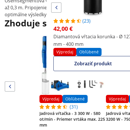
Osemsegmentová vŕtacia hlava je potiahnutá diamantom 
až 0,3 m. Pripojenie so závitom UNC 1-1/4" umožňuje be
optimálne výsledky aj v betóne. Laserom zváraná konštru
Zhoduje sa s
(23)
42,00 €
Diamantová vŕtacia korunka - Ø 12
mm - 400 mm
Výpredaj
Obľúbené
Zobraziť produkt
Výpredaj
Obľúbené
Výpredaj
(31)
Jadrová vŕtačka - 3 300 W - 580
Jadrová vŕt
ot/min - Priemer vrtáka max. 225
3200 W - 75
mm