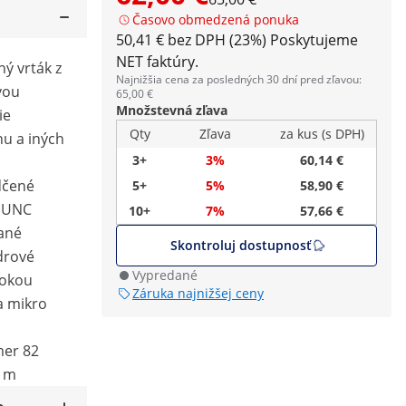
Časovo obmedzená ponuka
50,41 € bez DPH (23%)
Poskytujeme
NET faktúry.
ný vrták z
Najnižšia cena za posledných 30 dní pred zľavou:
vou
65,00 €
Množstevná zľava
ie
Qty
Zľava
za kus (s DPH)
nu a iných
3+
3%
60,14 €
dčené
5+
5%
58,90 €
" UNC
10+
7%
57,66 €
ané
Skontroluj dostupnosť
drové
Vypredané
sokou
Záruka najnižšej ceny
a mikro
mer 82
3 m