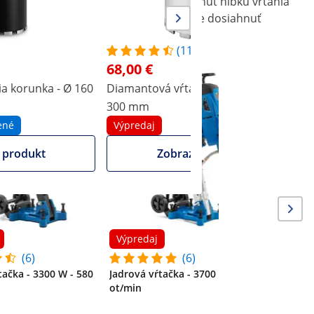
tavebných materiálov. Môžete dosiahnuť hĺbku vŕtania
 vŕtačke. Vďaka tvrdosti 95 HRB môžete dosiahnuť
(11)
68,00 €
Výpreda
a korunka - Ø 160
Diamantová vŕtacia korunka - 162 x
D
300 mm
Vŕtacie z
ené
Výpredaj
vŕtanie -
1230 ot.
 produkt
Zobraziť produkt
Výpredaj
(6)
(6)
tačka - 3300 W - 580
Jadrová vŕtačka - 3700 W - 580
ot/min