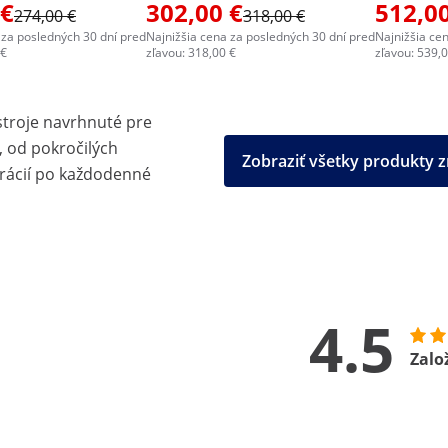
 €
302,00 €
512,00
274,00 €
318,00 €
 za posledných 30 dní pred
Najnižšia cena za posledných 30 dní pred
Najnižšia ce
 €
zľavou: 318,00 €
zľavou: 539,
stroje navrhnuté pre
, od pokročilých
Zobraziť všetky produkty
rácií po každodenné
4.5
Zalo