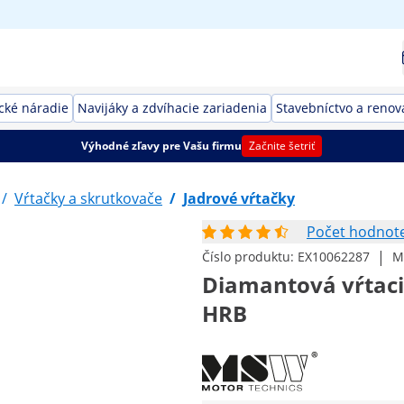
ické náradie
Navijáky a zdvíhacie zariadenia
Stavebníctvo a renov
Výhodné zľavy pre Vašu firmu
Začnite šetriť
/
Vŕtačky a skrutkovače
/
Jadrové vŕtačky
Počet hodnoten
|
Číslo produktu:
EX10062287
M
Diamantová vŕtaci
HRB