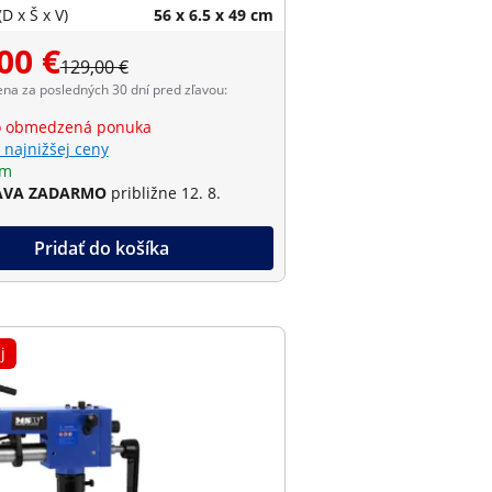
D x Š x V)
56 x 6.5 x 49 cm
00 €
129,00 €
ena za posledných 30 dní pred zľavou:
o obmedzená ponuka
 najnižšej ceny
om
AVA ZADARMO
približne 12. 8.
Pridať do košíka
j