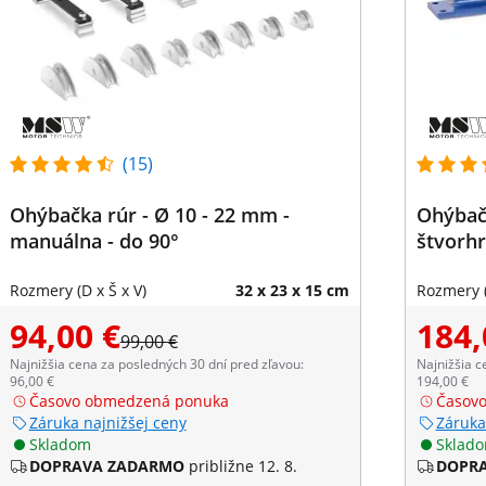
(15)
Ohýbačka rúr - Ø 10 - 22 mm -
Ohýbač
manuálna - do 90°
štvorh
Rozmery (D x Š x V)
32 x 23 x 15 cm
Rozmery (
94,00 €
184,
99,00 €
Najnižšia cena za posledných 30 dní pred zľavou:
Najnižšia c
96,00 €
194,00 €
Časovo obmedzená ponuka
Časov
Záruka najnižšej ceny
Záruka
Skladom
Sklad
DOPRAVA ZADARMO
približne 12. 8.
DOPR