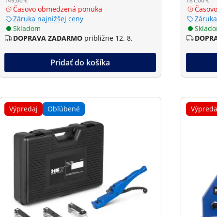
149,00 €
181,00 €
Časovo obmedzená ponuka
Časov
Záruka najnižšej ceny
Záruka
Skladom
Sklad
DOPRAVA ZADARMO
približne 12. 8.
DOPR
Pridať do košíka
Výpredaj
Obľúbené
Výpreda