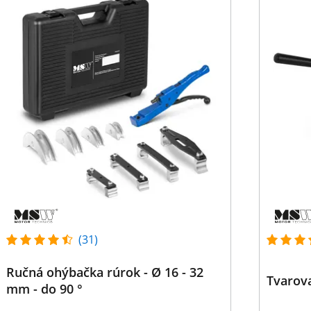
(31)
Ručná ohýbačka rúrok - Ø 16 - 32
Tvarov
mm - do 90 °