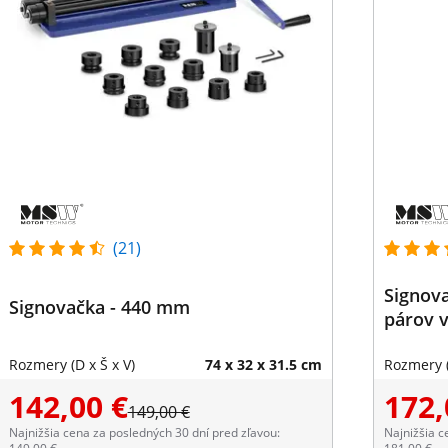
(21)
Signova
Signovačka - 440 mm
párov 
Rozmery (D x Š x V)
74 x 32 x 31.5 cm
Rozmery (
142,00 €
172,
149,00 €
Najnižšia cena za posledných 30 dní pred zľavou:
Najnižšia c