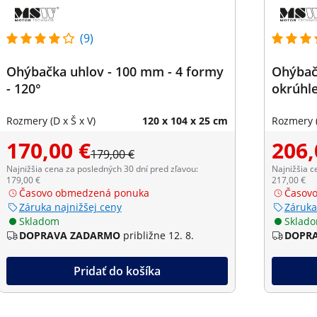
(9)
Ohýbačka uhlov - 100 mm - 4 formy
Ohýbač
- 120°
okrúhl
Rozmery (D x Š x V)
120 x 104 x 25 cm
Rozmery (
170,00 €
206,
179,00 €
Najnižšia cena za posledných 30 dní pred zľavou:
Najnižšia c
179,00 €
217,00 €
Časovo obmedzená ponuka
Časov
Záruka najnižšej ceny
Záruka
Skladom
Sklad
DOPRAVA ZADARMO
približne 12. 8.
DOPR
Pridať do košíka