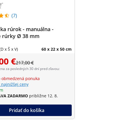
(7)
ka rúrok - manuálna -
e rúrky Ø 38 mm
D x Š x V)
60 x 22 x 50 cm
00 €
217,00 €
ena za posledných 30 dní pred zľavou:
o obmedzená ponuka
 najnižšej ceny
om
AVA ZADARMO
približne 12. 8.
Pridať do košíka