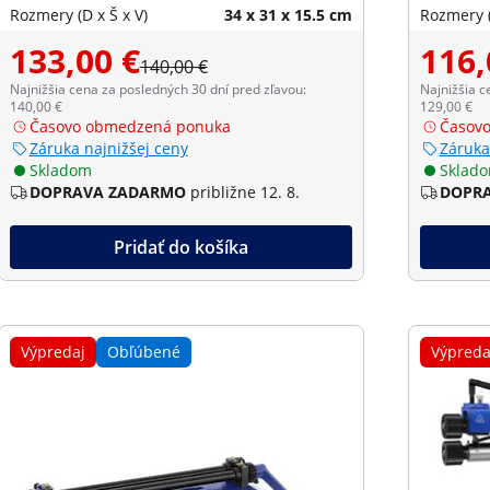
Rozmery (D x Š x V)
34 x 31 x 15.5 cm
Rozmery (
133,00 €
116,
140,00 €
Najnižšia cena za posledných 30 dní pred zľavou:
Najnižšia c
140,00 €
129,00 €
Časovo obmedzená ponuka
Časov
Záruka najnižšej ceny
Záruka
Skladom
Sklad
DOPRAVA ZADARMO
približne 12. 8.
DOPR
Pridať do košíka
Výpredaj
Obľúbené
Výpreda