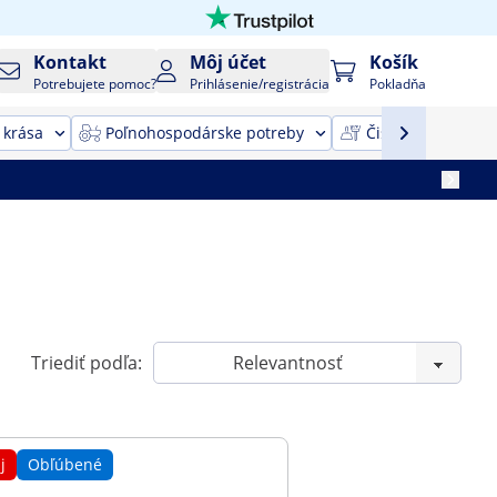
Kontakt
Môj účet
Košík
Potrebujete pomoc?
Prihlásenie/registrácia
Pokladňa
 krása
Poľnohospodárske potreby
Čistiace zariaden
Triediť podľa:
j
Obľúbené