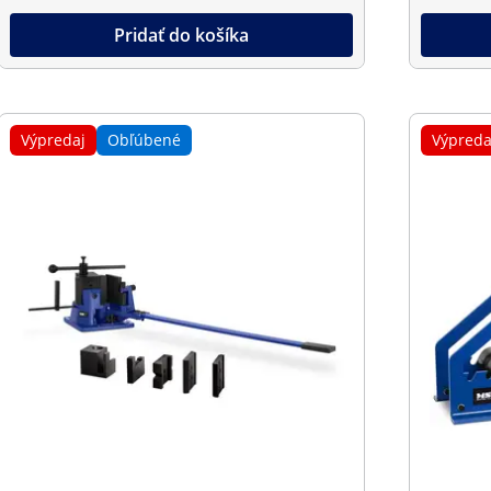
Pridať do košíka
Výpredaj
Obľúbené
Výpreda