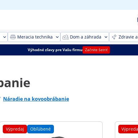
Meracia technika
Dom a záhrada
Zdravie a
Výhodné zľavy pre Vašu firmu
Začnite šetriť
banie
/
Náradie na kovoobrábanie
Výpredaj
Obľúbené
Výpreda