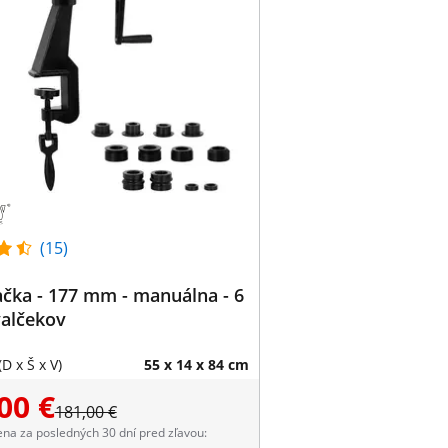
(15)
čka - 177 mm - manuálna - 6
valčekov
D x Š x V)
55 x 14 x 84 cm
00 €
181,00 €
ena za posledných 30 dní pred zľavou: