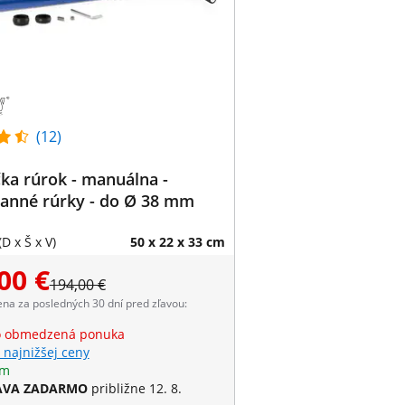
(12)
ka rúrok - manuálna -
ranné rúrky - do Ø 38 mm
D x Š x V)
50 x 22 x 33 cm
00 €
194,00 €
ena za posledných 30 dní pred zľavou:
o obmedzená ponuka
 najnižšej ceny
om
AVA ZADARMO
približne 12. 8.