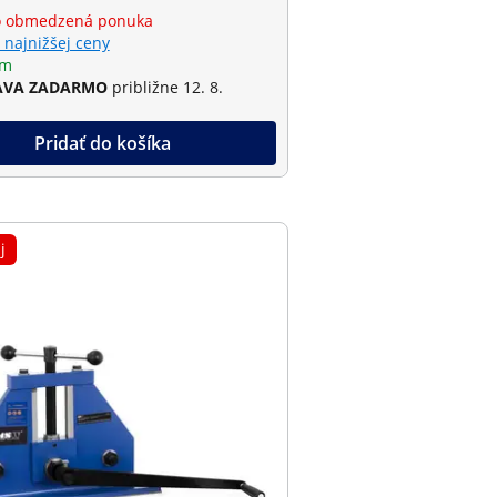
o obmedzená ponuka
 najnižšej ceny
om
AVA ZADARMO
približne 12. 8.
Pridať do košíka
j