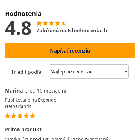
Hodnotenia
4.8
Založené na 6 hodnoteniach
Napísať recenziu
Sort reviews
Triediť podľa :
Marina
pred 10 mesiacmi
Publikované na Expondo
Netherlands
Prima produkt
Vynikajúci produkt, pevný, krásne tvarovaný