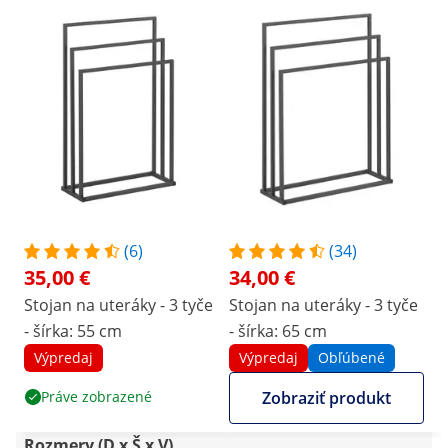
(6)
(34)
35,00 €
34,00 €
Stojan na uteráky - 3 tyče
Stojan na uteráky - 3 tyče
- šírka: 55 cm
- šírka: 65 cm
Výpredaj
Výpredaj
Obľúbené
Práve zobrazené
Zobraziť produkt
Rozmery (D x Š x V)