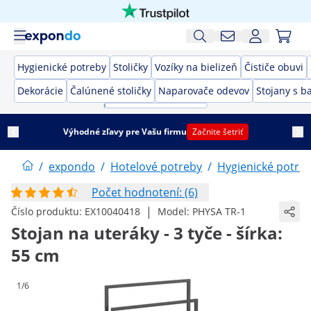
Hygienické potreby
Stoličky
Vozíky na bielizeň
Čističe obuvi
Dekorácie
Čalúnené stoličky
Naparovače odevov
Stojany s b
Výhodné zľavy pre Vašu firmu
Začnite šetriť
/
expondo
/
Hotelové potreby
/
Hygienické potre
Počet hodnotení: (6)
|
Číslo produktu:
EX10040418
Model:
PHYSA TR-1
Stojan na uteráky - 3 tyče - šírka:
55 cm
1/6