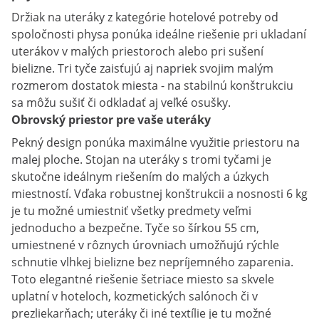
Držiak na uteráky z kategórie hotelové potreby od
spoločnosti physa ponúka ideálne riešenie pri ukladaní
uterákov v malých priestoroch alebo pri sušení
bielizne. Tri tyče zaisťujú aj napriek svojim malým
rozmerom dostatok miesta - na stabilnú konštrukciu
sa môžu sušiť či odkladať aj veľké osušky.
Obrovský priestor pre vaše uteráky
Pekný design ponúka maximálne využitie priestoru na
malej ploche. Stojan na uteráky s tromi tyčami je
skutočne ideálnym riešením do malých a úzkych
miestností. Vďaka robustnej konštrukcii a nosnosti 6 kg
je tu možné umiestniť všetky predmety veľmi
jednoducho a bezpečne. Tyče so šírkou 55 cm,
umiestnené v rôznych úrovniach umožňujú rýchle
schnutie vlhkej bielizne bez nepríjemného zaparenia.
Toto elegantné riešenie šetriace miesto sa skvele
uplatní v hoteloch, kozmetických salónoch či v
prezliekarňach; uteráky či iné textílie je tu možné