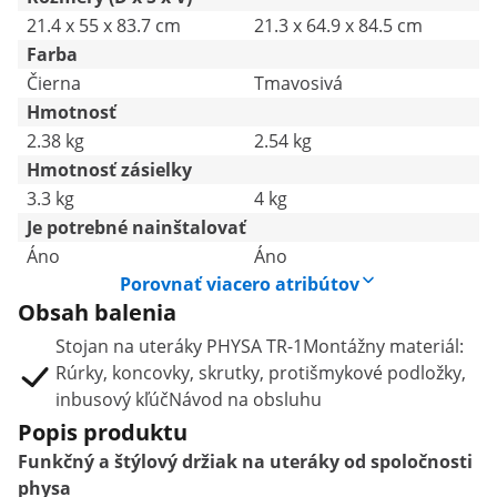
21.4 x 55 x 83.7 cm
21.3 x 64.9 x 84.5 cm
Farba
Čierna
Tmavosivá
Hmotnosť
2.38 kg
2.54 kg
Hmotnosť zásielky
3.3 kg
4 kg
Je potrebné nainštalovať
Áno
Áno
Porovnať viacero atribútov
Obsah balenia
Stojan na uteráky PHYSA TR-1Montážny materiál:
Rúrky, koncovky, skrutky, protišmykové podložky,
inbusový kľúčNávod na obsluhu
Popis produktu
Funkčný a štýlový držiak na uteráky od spoločnosti
physa