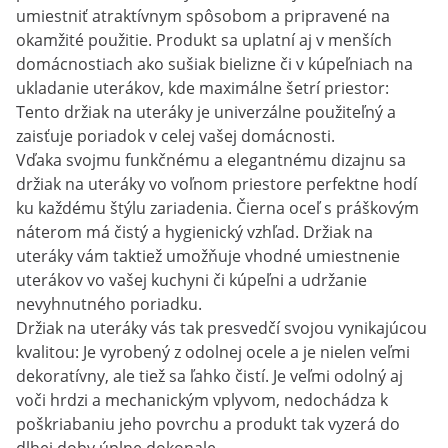
umiestniť atraktívnym spôsobom a pripravené na
okamžité použitie. Produkt sa uplatní aj v menších
domácnostiach ako sušiak bielizne či v kúpeľniach na
ukladanie uterákov, kde maximálne šetrí priestor:
Tento držiak na uteráky je univerzálne použiteľný a
zaisťuje poriadok v celej vašej domácnosti.
Vďaka svojmu funkčnému a elegantnému dizajnu sa
držiak na uteráky vo voľnom priestore perfektne hodí
ku každému štýlu zariadenia. Čierna oceľ s práškovým
náterom má čistý a hygienický vzhľad. Držiak na
uteráky vám taktiež umožňuje vhodné umiestnenie
uterákov vo vašej kuchyni či kúpeľni a udržanie
nevyhnutného poriadku.
Držiak na uteráky vás tak presvedčí svojou vynikajúcou
kvalitou: Je vyrobený z odolnej ocele a je nielen veľmi
dekoratívny, ale tiež sa ľahko čistí. Je veľmi odolný aj
voči hrdzi a mechanickým vplyvom, nedochádza k
poškriabaniu jeho povrchu a produkt tak vyzerá do