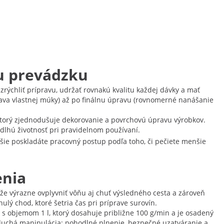
nu prevádzku
rýchliť prípravu, udržať rovnakú kvalitu každej dávky a mať
prava vlastnej múky) až po finálnu úpravu (rovnomerné nanášanie
 ktorý zjednodušuje dekorovanie a povrchovú úpravu výrobkov.
dlhú životnosť pri pravidelnom používaní.
hšie poskladáte pracovný postup podľa toho, či pečiete menšie
enia
áže výrazne ovplyvniť vôňu aj chuť výsledného cesta a zároveň
lý chod, ktoré šetria čas pri príprave surovín.
l s objemom 1 l, ktorý dosahuje približne 100 g/min a je osadený
duchá manipulácia: pohodlné plnenie, bezpečné uzatváranie a