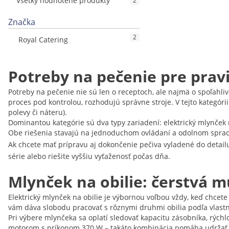
Všetky hodnotené produkty
2
Značka
2
Royal Catering
Potreby na pečenie pre prav
Potreby na pečenie nie sú len o receptoch, ale najmä o spoľahli
proces pod kontrolou, rozhodujú správne stroje. V tejto kategór
polevy či náteru).
Dominantou kategórie sú dva typy zariadení: elektrický mlynček
Obe riešenia stavajú na jednoduchom ovládaní a odolnom spracov
Ak chcete mať prípravu aj dokončenie pečiva vyladené do detail
série alebo riešite vyššiu vyťaženosť počas dňa.
Mlynček na obilie: čerstvá 
Elektrický mlynček na obilie je výbornou voľbou vždy, keď chcet
vám dáva slobodu pracovať s rôznymi druhmi obilia podľa vlastnýc
Pri výbere mlynčeka sa oplatí sledovať kapacitu zásobníka, rýchl
motorom s príkonom 370 W – takáto kombinácia pomáha udržať sv