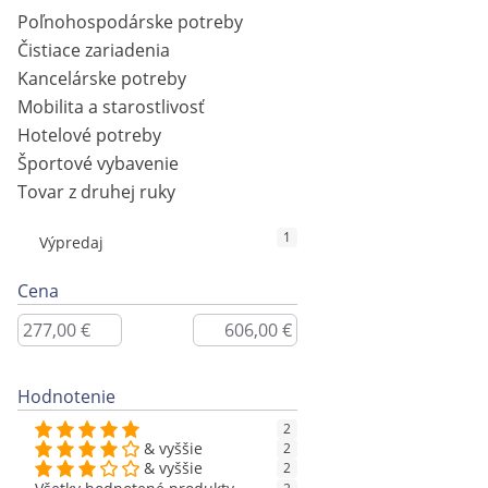
Poľnohospodárske potreby
Čistiace zariadenia
Kancelárske potreby
Mobilita a starostlivosť
Hotelové potreby
Športové vybavenie
Tovar z druhej ruky
1
Výpredaj
Cena
Hodnotenie
2
& vyššie
2
& vyššie
2