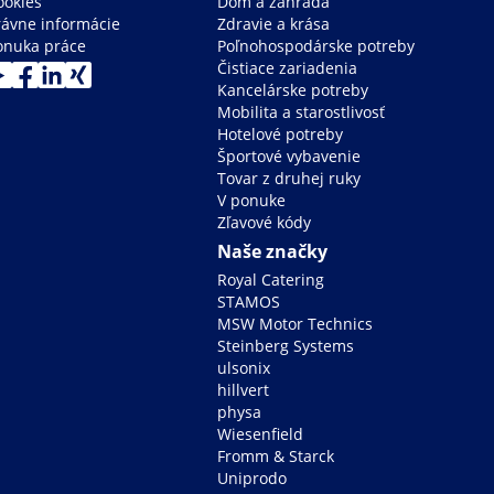
ookies
Dom a záhrada
rávne informácie
Zdravie a krása
onuka práce
Poľnohospodárske potreby
Čistiace zariadenia
Kancelárske potreby
Mobilita a starostlivosť
Hotelové potreby
Športové vybavenie
Tovar z druhej ruky
V ponuke
Zľavové kódy
Naše značky
Royal Catering
STAMOS
MSW Motor Technics
Steinberg Systems
ulsonix
hillvert
physa
Wiesenfield
Fromm & Starck
Uniprodo