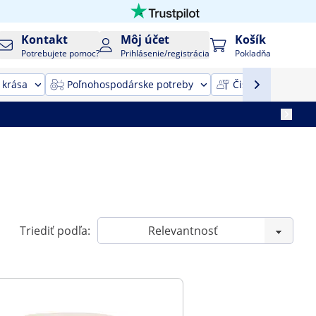
Kontakt
Môj účet
Košík
Potrebujete pomoc?
Prihlásenie/registrácia
Pokladňa
 krása
Poľnohospodárske potreby
Čistiace zariaden
Triediť podľa: