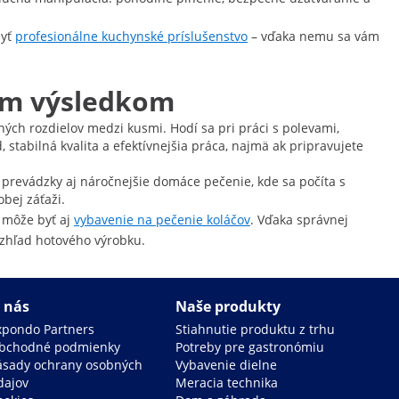
byť
profesionálne kuchynské príslušenstvo
– vďaka nemu sa vám
ným výsledkom
ch rozdielov medzi kusmi. Hodí sa pri práci s polevami,
 stabilná kvalita a efektívnejšia práca, najmä ak pripravujete
 prevádzky aj náročnejšie domáce pečenie, kde sa počíta s
bej záťaži.
u môže byť aj
vybavenie na pečenie koláčov
. Vďaka správnej
vzhľad hotového výrobku.
 nás
Naše produkty
xpondo Partners
Stiahnutie produktu z trhu
bchodné podmienky
Potreby pre gastronómiu
ásady ochrany osobných
Vybavenie dielne
dajov
Meracia technika