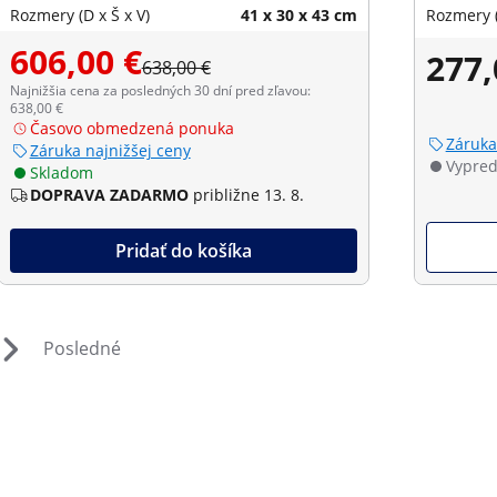
Rozmery (D x Š x V)
41 x 30 x 43 cm
Rozmery (
606,00 €
277,
638,00 €
Najnižšia cena za posledných 30 dní pred zľavou:
638,00 €
Časovo obmedzená ponuka
Záruka
Záruka najnižšej ceny
Vypre
Skladom
DOPRAVA ZADARMO
približne 13. 8.
Pridať do košíka
Posledné