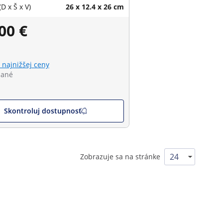
D x Š x V)
26 x 12.4 x 26 cm
00 €
 najnižšej ceny
dané
Skontroluj dostupnosť
Zobrazuje sa na stránke