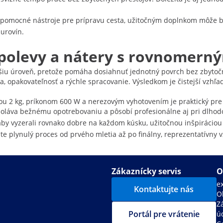
a pomocné nástroje pre prípravu cesta, užitočným doplnkom môže 
surovín.
: polevy a nátery s rovnomer
šiu úroveň, pretože pomáha dosiahnuť jednotný povrch bez zbytočný
 opakovateľnosť a rýchle spracovanie. Výsledkom je čistejší vzhľad,
itou 2 kg, príkonom 600 W a nerezovým vyhotovením je praktický pre
doláva bežnému opotrebovaniu a pôsobí profesionálne aj pri dlhodo
 aby vyzerali rovnako dobre na každom kúsku, užitočnou inšpirácio
te plynulý proces od prvého mletia až po finálny, reprezentatívny 
Zákaznícky servis
O
e
Kontaktujte nás
O
Z
Portál pre vrátenie
ú