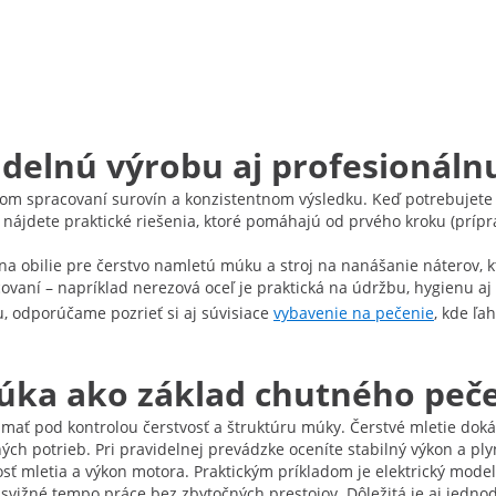
idelnú výrobu aj profesionál
vom spracovaní surovín a konzistentnom výsledku. Keď potrebujete z
ii nájdete praktické riešenia, ktoré pomáhajú od prvého kroku (prí
 na obilie pre čerstvo namletú múku a stroj na nanášanie náterov,
aní – napríklad nerezová oceľ je praktická na údržbu, hygienu aj 
u, odporúčame pozrieť si aj súvisiace
vybavenie na pečenie
, kde ľa
múka ako základ chutného peč
e mať pod kontrolou čerstvosť a štruktúru múky. Čerstvé mletie dok
h potrieb. Pri pravidelnej prevádzke oceníte stabilný výkon a plynu
osť mletia a výkon motora. Praktickým príkladom je elektrický mode
ižné tempo práce bez zbytočných prestojov. Dôležitá je aj jedno