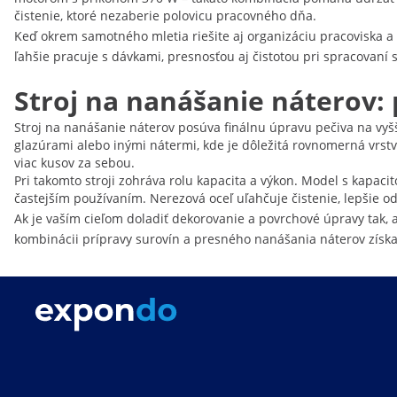
čistenie, ktoré nezaberie polovicu pracovného dňa.
Keď okrem samotného mletia riešite aj organizáciu pracoviska 
ľahšie pracuje s dávkami, presnosťou aj čistotou pri spracovaní 
Stroj na nanášanie náterov
Stroj na nanášanie náterov posúva finálnu úpravu pečiva na vyš
glazúrami alebo inými nátermi, kde je dôležitá rovnomerná vrstva,
viac kusov za sebou.
Pri takomto stroji zohráva rolu kapacita a výkon. Model s kapac
častejším používaním. Nerezová oceľ uľahčuje čistenie, lepšie o
Ak je vaším cieľom doladiť dekorovanie a povrchové úpravy tak,
kombinácii prípravy surovín a presného nanášania náterov získa