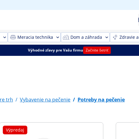
Meracia technika
Dom a záhrada
Zdravie a
Výhodné zľavy pre Vašu firmu
Začnite šetriť
re trh
/
Vybavenie na pečenie
/
Potreby na pečenie
Výpredaj