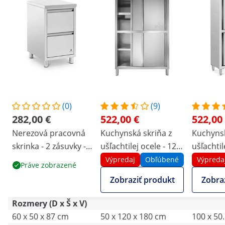
(0)
(9)
282,00 €
522,00 €
522,00
Nerezová pracovná
Kuchynská skriňa z
Kuchynsk
skrinka - 2 zásuvky -
ušľachtilej ocele - 120
ušľachtil
50 x 60 cm - Royal
cm
1000 x 5
Výpredaj
Obľúbené
Výpreda
Práve zobrazené
Catering
- Royal 
Zobraziť produkt
Zobra
Rozmery (D x Š x V)
60 x 50 x 87 cm
50 x 120 x 180 cm
100 x 50