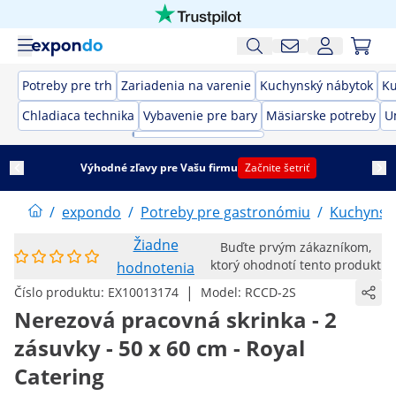
Potreby pre trh
Zariadenia na varenie
Kuchynský nábytok
Ku
Chladiaca technika
Vybavenie pre bary
Mäsiarske potreby
U
Výhodné zľavy pre Vašu firmu
Začnite šetriť
/
expondo
/
Potreby pre gastronómiu
/
Kuchynsk
Žiadne
Buďte prvým zákazníkom,
ktorý ohodnotí tento produkt
hodnotenia
|
Číslo produktu:
EX10013174
Model:
RCCD-2S
Nerezová pracovná skrinka - 2
zásuvky - 50 x 60 cm - Royal
Catering