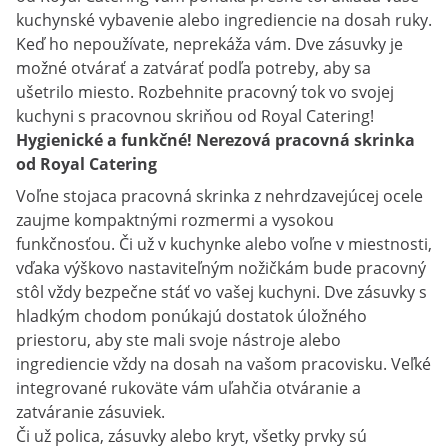
kuchynské vybavenie alebo ingrediencie na dosah ruky.
Keď ho nepoužívate, neprekáža vám. Dve zásuvky je
možné otvárať a zatvárať podľa potreby, aby sa
ušetrilo miesto. Rozbehnite pracovný tok vo svojej
kuchyni s pracovnou skriňou od Royal Catering!
Hygienické a funkčné! Nerezová pracovná skrinka
od Royal Catering
Voľne stojaca pracovná skrinka z nehrdzavejúcej ocele
zaujme kompaktnými rozmermi a vysokou
funkčnosťou. Či už v kuchynke alebo voľne v miestnosti,
vďaka výškovo nastaviteľným nožičkám bude pracovný
stôl vždy bezpečne stáť vo vašej kuchyni. Dve zásuvky s
hladkým chodom ponúkajú dostatok úložného
priestoru, aby ste mali svoje nástroje alebo
ingrediencie vždy na dosah na vašom pracovisku. Veľké
integrované rukoväte vám uľahčia otváranie a
zatváranie zásuviek.
Či už polica, zásuvky alebo kryt, všetky prvky sú