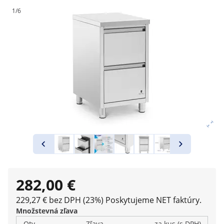
1/6
282,00 €
229,27 € bez DPH (23%)
Poskytujeme NET faktúry.
Množstevná zľava
Qty
Zľava
za kus (s DPH)