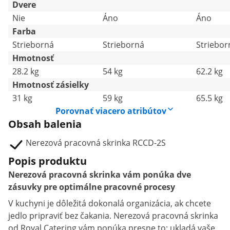
Dvere
Nie
Áno
Áno
Farba
Strieborná
Strieborná
Striebor
Hmotnosť
28.2 kg
54 kg
62.2 kg
Hmotnosť zásielky
31 kg
59 kg
65.5 kg
Porovnať viacero atribútov
Obsah balenia
Nerezová pracovná skrinka RCCD-2S
Popis produktu
Nerezová pracovná skrinka vám ponúka dve
zásuvky pre optimálne pracovné procesy
V kuchyni je dôležitá dokonalá organizácia, ak chcete
jedlo pripraviť bez čakania. Nerezová pracovná skrinka
od Royal Catering vám ponúka presne to: ukladá vaše