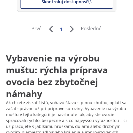
Skontroluj dostupnosť
Prvé
Posledné
1
Vybavenie na výrobu
muštu: rýchla príprava
ovocia bez zbytočnej
námahy
Ak chcete získať čistú, voňavú šťavu s plnou chuťou, oplatí sa
začať správne už pri príprave suroviny. Vybavenie na výrobu
muštu v tejto kategórii je navrhnuté tak, aby ste ovocie
spracovali rýchlo, bezpečne a s čo najvyššou výťažnosťou – či
už pracujete s jablkami, hruškami, duľami alebo drobným
ovocím. Namiesto zdĺhavého krájania a improvizovaných