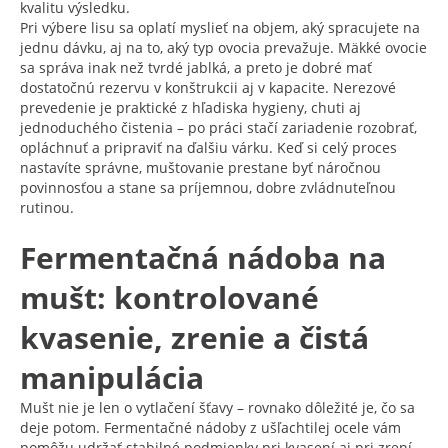
kvalitu výsledku.
Pri výbere lisu sa oplatí myslieť na objem, aký spracujete na
jednu dávku, aj na to, aký typ ovocia prevažuje. Mäkké ovocie
sa správa inak než tvrdé jablká, a preto je dobré mať
dostatočnú rezervu v konštrukcii aj v kapacite. Nerezové
prevedenie je praktické z hľadiska hygieny, chuti aj
jednoduchého čistenia – po práci stačí zariadenie rozobrať,
opláchnuť a pripraviť na ďalšiu várku. Keď si celý proces
nastavíte správne, muštovanie prestane byť náročnou
povinnosťou a stane sa príjemnou, dobre zvládnuteľnou
rutinou.
Fermentačná nádoba na
mušt: kontrolované
kvasenie, zrenie a čistá
manipulácia
Mušt nie je len o vytlačení šťavy – rovnako dôležité je, čo sa
deje potom. Fermentačné nádoby z ušľachtilej ocele vám
pomôžu udržať stabilné podmienky pri kvasení aj pri zrení.