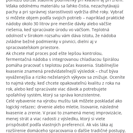
Vďaka odolnému materiálu sa ľahko čistia, nezachytávajú
pachy a pri správnej starostlivosti vydržia dlhé roky. Vybrať
si môžete objem podľa svojich potrieb – napríklad praktické
nádoby okolo 30 litrov pre menšie dávky alebo väčšie
riešenia, keď spracúvate úrodu vo väčšom. Teplotná
odolnosť v širokom rozsahu vám dáva istotu, že nádoba
zvládne bežné podmienky v pivnici, dielni aj v
spracovateľskom priestore.
Ak chcete mať proces pod ešte lepšou kontrolou,
fermentačná nádoba s integrovanou chladiacou špirálou
pomáha pracovať s teplotou počas kvasenia. Stabilnejšie
kvasenie znamená predvídateľnejší výsledok – chuť býva
vyváženejšia a riziko neželaných výkyvov sa znižuje. Oceníte
to najmä vtedy, keď chcete opakovateľnú kvalitu z roka na
rok, alebo keď spracúvate viac dávok a potrebujete
spoľahlivý systém, ktorý sa správa konzistentne.
Celé vybavenie na výrobu muštu tak môžete poskladať ako
logický reťazec: drvenie alebo mletie, lisovanie, následné
kvasenie a zrenie. V praxi to znamená menej improvizácie,
menej strát a viac radosti z výsledku, ktorý si viete
prispôsobiť podľa vlastných preferencií. Ak vás láka aj
rozšírenie domáceho spracovania o ďalšie tradičné postupy,