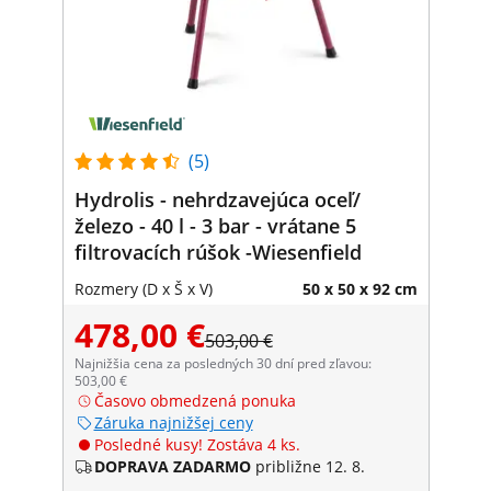
(5)
Hydrolis - nehrdzavejúca oceľ/
železo - 40 l - 3 bar - vrátane 5
filtrovacích rúšok -Wiesenfield
Rozmery (D x Š x V)
50 x 50 x 92 cm
478,00 €
503,00 €
Najnižšia cena za posledných 30 dní pred zľavou:
503,00 €
Časovo obmedzená ponuka
Záruka najnižšej ceny
Posledné kusy! Zostáva 4 ks.
DOPRAVA ZADARMO
približne 12. 8.