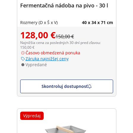
Fermentačná nádoba na pivo - 30 l
Rozmery (D x Š x V)
40 x 34 x 71 cm
128,00 €
150,00 €
Najnižšia cena za posledných 30 dní pred zľavou:
150,00 €
Časovo obmedzená ponuka
Záruka najnižšej ceny
Vypredané
Skontroluj dostupnosť
Výpredaj