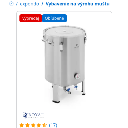
/
expondo
/
Vybavenie na výrobu muštu
Výpredaj
Obľúbené
(17)