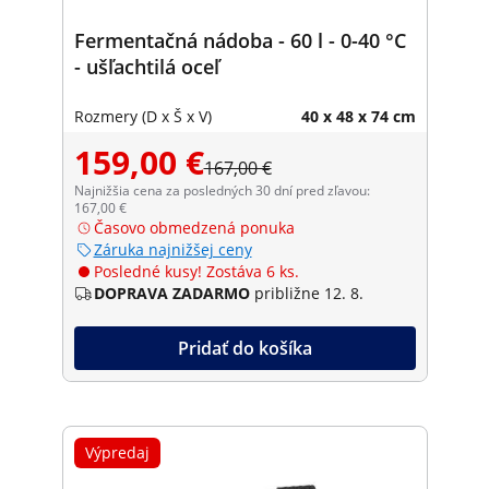
Fermentačná nádoba - 60 l - 0-40 °C
- ušľachtilá oceľ
Rozmery (D x Š x V)
40 x 48 x 74 cm
159,00 €
167,00 €
Najnižšia cena za posledných 30 dní pred zľavou:
167,00 €
Časovo obmedzená ponuka
Záruka najnižšej ceny
Posledné kusy! Zostáva 6 ks.
DOPRAVA ZADARMO
približne 12. 8.
Pridať do košíka
Výpredaj