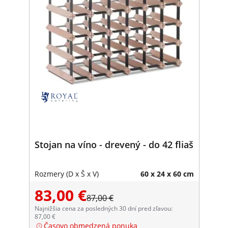
Stojan na víno - drevený - do 42 fliaš
Rozmery (D x Š x V)
60 x 24 x 60 cm
83,00 €
87,00 €
Najnižšia cena za posledných 30 dní pred zľavou:
87,00 €
Časovo obmedzená ponuka