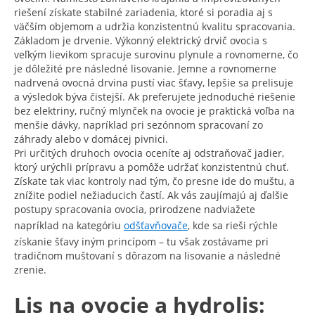
riešení získate stabilné zariadenia, ktoré si poradia aj s
väčším objemom a udržia konzistentnú kvalitu spracovania.
Základom je drvenie. Výkonný elektrický drvič ovocia s
veľkým lievikom spracuje surovinu plynule a rovnomerne, čo
je dôležité pre následné lisovanie. Jemne a rovnomerne
nadrvená ovocná drvina pustí viac šťavy, lepšie sa prelisuje
a výsledok býva čistejší. Ak preferujete jednoduché riešenie
bez elektriny, ručný mlynček na ovocie je praktická voľba na
menšie dávky, napríklad pri sezónnom spracovaní zo
záhrady alebo v domácej pivnici.
Pri určitých druhoch ovocia oceníte aj odstraňovač jadier,
ktorý urýchli prípravu a pomôže udržať konzistentnú chuť.
Získate tak viac kontroly nad tým, čo presne ide do muštu, a
znížite podiel nežiaducich častí. Ak vás zaujímajú aj ďalšie
postupy spracovania ovocia, prirodzene nadviažete
napríklad na kategóriu
odšťavňovače
, kde sa rieši rýchle
získanie šťavy iným princípom – tu však zostávame pri
tradičnom muštovaní s dôrazom na lisovanie a následné
zrenie.
Lis na ovocie a hydrolis: