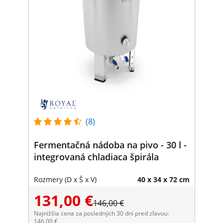
(8)
Fermentačná nádoba na pivo - 30 l -
integrovaná chladiaca špirála
Rozmery (D x Š x V)
40 x 34 x 72 cm
131,00 €
146,00 €
Najnižšia cena za posledných 30 dní pred zľavou:
146,00 €