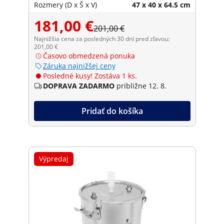
Rozmery (D x Š x V)
47 x 40 x 64.5 cm
181,00 €
201,00 €
Najnižšia cena za posledných 30 dní pred zľavou:
201,00 €
Časovo obmedzená ponuka
Záruka najnižšej ceny
Posledné kusy! Zostáva 1 ks.
DOPRAVA ZADARMO
približne 12. 8.
Pridať do košíka
Výpredaj