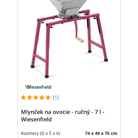
(1)
Mlynček na ovocie - ručný - 7 l -
Wiesenfield
Rozmery (D x Š x V)
74 x 49 x 75 cm