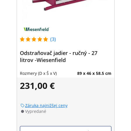
(3)
Odstraňovač jadier - ručný - 27
litrov -Wiesenfield
Rozmery (D x Š x V)
89 x 46 x 58.5 cm
231,00 €
Záruka najnižšej ceny
Vypredané