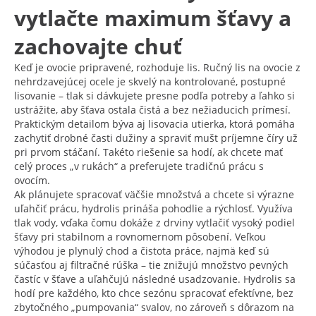
vytlačte maximum šťavy a
zachovajte chuť
Keď je ovocie pripravené, rozhoduje lis. Ručný lis na ovocie z
nehrdzavejúcej ocele je skvelý na kontrolované, postupné
lisovanie – tlak si dávkujete presne podľa potreby a ľahko si
ustrážite, aby šťava ostala čistá a bez nežiaducich prímesí.
Praktickým detailom býva aj lisovacia utierka, ktorá pomáha
zachytiť drobné časti dužiny a spraviť mušt príjemne číry už
pri prvom stáčaní. Takéto riešenie sa hodí, ak chcete mať
celý proces „v rukách“ a preferujete tradičnú prácu s
ovocím.
Ak plánujete spracovať väčšie množstvá a chcete si výrazne
uľahčiť prácu, hydrolis prináša pohodlie a rýchlosť. Využíva
tlak vody, vďaka čomu dokáže z drviny vytlačiť vysoký podiel
šťavy pri stabilnom a rovnomernom pôsobení. Veľkou
výhodou je plynulý chod a čistota práce, najmä keď sú
súčasťou aj filtračné rúška – tie znižujú množstvo pevných
častíc v šťave a uľahčujú následné usadzovanie. Hydrolis sa
hodí pre každého, kto chce sezónu spracovať efektívne, bez
zbytočného „pumpovania“ svalov, no zároveň s dôrazom na