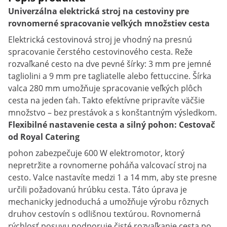
Univerzálna elektrická stroj na cestoviny pre
rovnomerné spracovanie veľkých množstiev cesta
Elektrická cestovinová stroj je vhodný na presnú
spracovanie čerstého cestovinového cesta. Reže
rozvaľkané cesto na dve pevné šírky: 3 mm pre jemné
tagliolini a 9 mm pre tagliatelle alebo fettuccine. Šírka
valca 280 mm umožňuje spracovanie veľkých plôch
cesta na jeden ťah. Takto efektívne pripravíte väčšie
množstvo – bez prestávok a s konštantným výsledkom.
Flexibilné nastavenie cesta a silný pohon: Cestovač
od Royal Catering
pohon zabezpečuje 600 W elektromotor, ktorý
nepretržite a rovnomerne poháňa valcovací stroj na
cesto. Valce nastavíte medzi 1 a 14 mm, aby ste presne
určili požadovanú hrúbku cesta. Táto úprava je
mechanicky jednoduchá a umožňuje výrobu rôznych
druhov cestovín s odlišnou textúrou. Rovnomerná
rýchlosť posuvu podporuje čisté rozvaľkanie cesta po