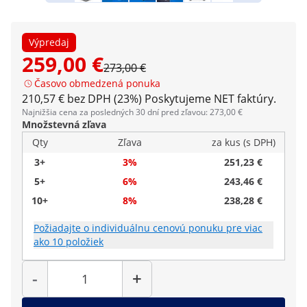
Výpredaj
259,00 €
273,00 €
Časovo obmedzená ponuka
210,57 € bez DPH (23%)
Poskytujeme NET faktúry.
Najnižšia cena za posledných 30 dní pred zľavou: 273,00 €
Množstevná zľava
Qty
Zľava
za kus (s DPH)
3+
3%
251,23 €
5+
6%
243,46 €
10+
8%
238,28 €
Požiadajte o individuálnu cenovú ponuku pre viac
ako 10 položiek
Množstvo
-
+