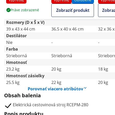
1 do 14 mm - Royal
Práve zobrazené
Zobraziť produkt
Zobraz
Catering
Rozmery (D x Š x V)
39 x 43 x 44 cm
36.5 x 40 x 46 cm
32 x 36 
Destilátor
Nie
-
-
Farba
Strieborná
Strieborná
Striebor
Hmotnosť
23.2 kg
20 kg
18 kg
Hmotnosť zásielky
25.5 kg
22 kg
20 kg
Porovnať viacero atribútov
Obsah balenia
Elektrická cestovinová stroj RCEPM-280
Popis produktu