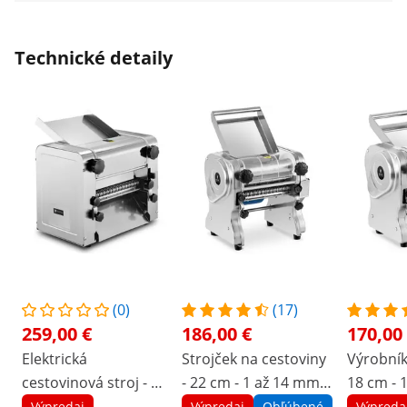
Technické detaily
(0)
(17)
259,00 €
186,00 €
170,00
Elektrická
Strojček na cestoviny
Výrobník
cestovinová stroj - 28
- 22 cm - 1 až 14 mm -
18 cm - 
cm - hrúbka cesta od
elektrický
elektrick
Výpredaj
Výpredaj
Obľúbené
Výpreda