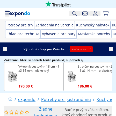
Potreby pre trh
Zariadenia na varenie
Kuchynský nábytok
Ku
Chladiaca technika
Vybavenie pre bary
Mäsiarske potreby
U
Výhodné zľavy pre Vašu firmu
Začnite šetriť
Zákazníci, ktorí si pozreli tento produkt, si pozreli aj
Výrobník cestovín - 18 cm - 1
Strojček na cestoviny - 22
až 14 mm - elektrický
- 1 až 14 mm - elektrický
170,00 €
186,00 €
/
expondo
/
Potreby pre gastronómiu
/
Kuchynské
Žiadne
Buďte prvým zákazníkom,
ktorý ohodnotí tento produkt
hodnotenia