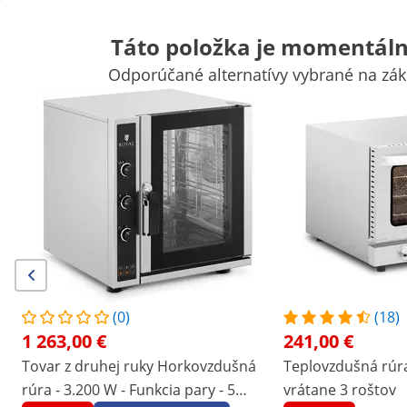
Táto položka je momentál
Odporúčané alternatívy vybrané na zá
Potreby pre trh
Zariadenia na varenie
Kuchynský nábytok
Ku
Chladiaca technika
Vybavenie pre bary
Mäsiarske potreby
U
Výhodné zľavy pre Vašu firmu
Začnite šetriť
Zákazníci, ktorí si pozreli tento produkt, si pozreli aj
Teplovzdušná rúra - 2 150 W
Teplovzdušná rúra - časov
- vrátane 3 roštov
- vrátane 4 plechov
241,00 €
456,00 €
(0)
(18)
1 263,00 €
241,00 €
/
expondo
/
Potreby pre gastronómiu
/
Zariadeni
Tovar z druhej ruky Horkovzdušná
Teplovzdušná rúra
(1) hodnotenie
rúra - 3.200 W - Funkcia pary - 5
vrátane 3 roštov