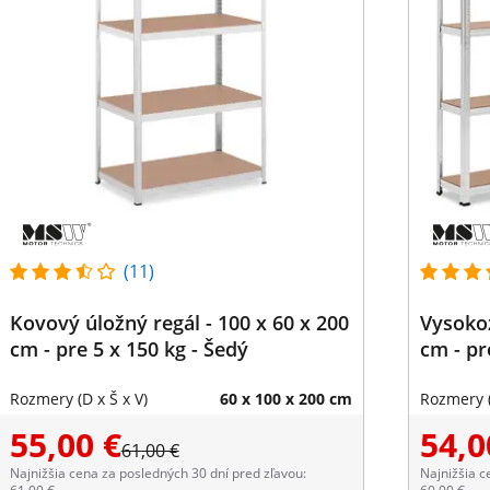
(11)
Kovový úložný regál - 100 x 60 x 200
Vysokoz
cm - pre 5 x 150 kg - Šedý
cm - pr
Rozmery (D x Š x V)
60 x 100 x 200 cm
Rozmery (
55,00 €
54,0
61,00 €
Najnižšia cena za posledných 30 dní pred zľavou:
Najnižšia c