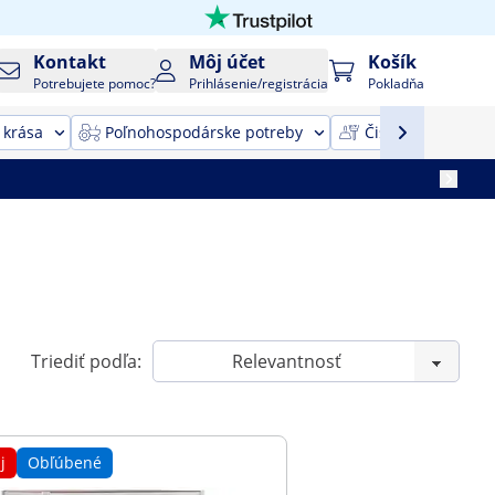
Kontakt
Môj účet
Košík
Potrebujete pomoc?
Prihlásenie/registrácia
Pokladňa
 krása
Poľnohospodárske potreby
Čistiace zariaden
Triediť podľa:
j
Obľúbené