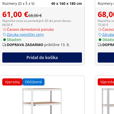
Rozmery (D x Š x V)
40 x 160 x 180 cm
Rozmery (
61,00 €
68,0
68,00 €
Najnižšia cena za posledných 30 dní pred zľavou:
Najnižšia c
68,00 €
75,00 €
Časovo obmedzená ponuka
Časov
Záruka najnižšej ceny
Záruka
Skladom
Sklad
DOPRAVA ZADARMO
približne 13. 8.
DOPR
Pridať do košíka
Výpredaj
Obľúbené
Výpreda