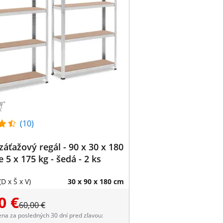
(10)
áťažový regál - 90 x 30 x 180
e 5 x 175 kg - šedá - 2 ks
D x Š x V)
30 x 90 x 180 cm
0 €
60,00 €
ena za posledných 30 dní pred zľavou: