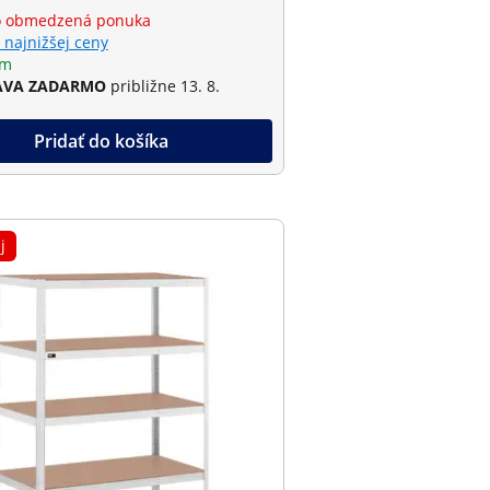
o obmedzená ponuka
 najnižšej ceny
om
AVA ZADARMO
približne 13. 8.
Pridať do košíka
j