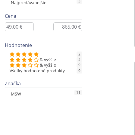
3
Najpredávanejšie
Cena
Hodnotenie
2
& vyššie
5
& vyššie
9
Všetky hodnotené produkty
9
Značka
11
MSW