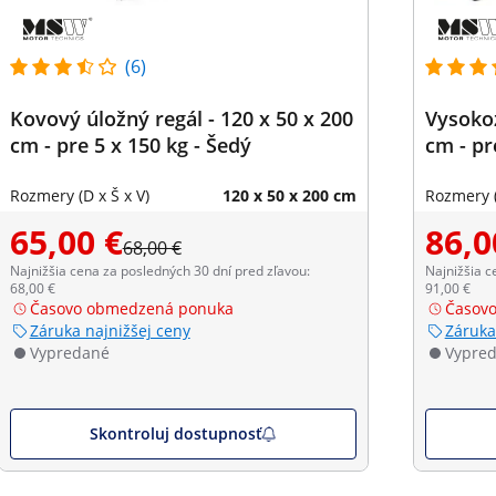
(6)
Kovový úložný regál - 120 x 50 x 200
Vysokoz
cm - pre 5 x 150 kg - Šedý
cm - pre
Rozmery (D x Š x V)
120 x 50 x 200 cm
Rozmery (
65,00 €
86,0
68,00 €
Najnižšia cena za posledných 30 dní pred zľavou:
Najnižšia c
68,00 €
91,00 €
Časovo obmedzená ponuka
Časov
Záruka najnižšej ceny
Záruka
Vypredané
Vypre
Skontroluj dostupnosť