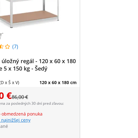
(7)
úložný regál - 120 x 60 x 180
e 5 x 150 kg - Šedý
D x Š x V)
120 x 60 x 180 cm
0 €
86,00 €
ena za posledných 30 dní pred zľavou:
o obmedzená ponuka
 najnižšej ceny
dané