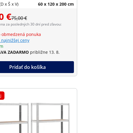
D x Š x V)
60 x 120 x 200 cm
0 €
75,00 €
ena za posledných 30 dní pred zľavou:
o obmedzená ponuka
 najnižšej ceny
om
AVA ZADARMO
približne 13. 8.
Pridať do košíka
j