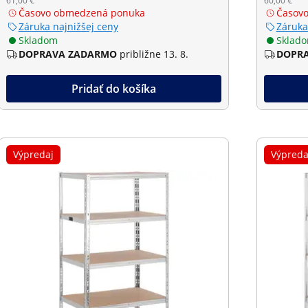
61,00 €
60,00 €
Časovo obmedzená ponuka
Časov
Záruka najnižšej ceny
Záruka
Skladom
Sklad
DOPRAVA ZADARMO
približne 13. 8.
DOPR
Pridať do košíka
Výpredaj
Výpreda