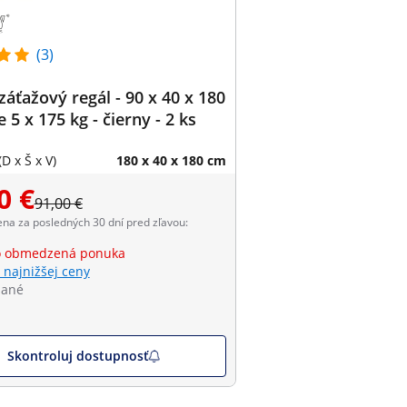
(3)
áťažový regál - 90 x 40 x 180
 5 x 175 kg - čierny - 2 ks
D x Š x V)
180 x 40 x 180 cm
0 €
91,00 €
ena za posledných 30 dní pred zľavou:
o obmedzená ponuka
 najnižšej ceny
dané
Skontroluj dostupnosť