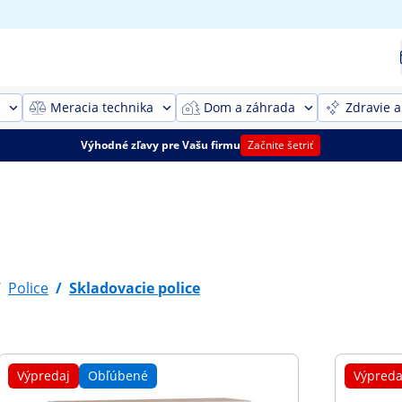
Meracia technika
Dom a záhrada
Zdravie a
Výhodné zľavy pre Vašu firmu
Začnite šetriť
/
Police
/
Skladovacie police
Výpredaj
Obľúbené
Výpreda