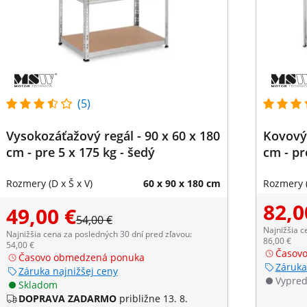
(5)
Vysokozáťažový regál - 90 x 60 x 180
Kovový 
cm - pre 5 x 175 kg - šedý
cm - pr
Rozmery (D x Š x V)
60 x 90 x 180 cm
Rozmery (
82,0
49,00 €
54,00 €
Najnižšia c
Najnižšia cena za posledných 30 dní pred zľavou:
86,00 €
54,00 €
Časov
Časovo obmedzená ponuka
Záruka
Záruka najnižšej ceny
Vypre
Skladom
DOPRAVA ZADARMO
približne 13. 8.