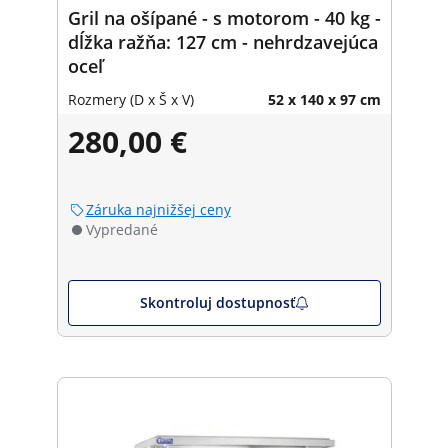
Gril na ošípané - s motorom - 40 kg -
dĺžka ražňa: 127 cm - nehrdzavejúca
oceľ
Rozmery (D x Š x V)
52 x 140 x 97 cm
280,00 €
Záruka najnižšej ceny
Vypredané
Skontroluj dostupnosť