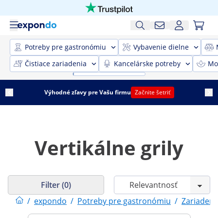
Potreby pre gastronómiu
Vybavenie dielne
Čistiace zariadenia
Kancelárske potreby
Mob
Výhodné zľavy pre Vašu firmu
Začnite šetriť
Vertikálne grily
Filter (0)
/
expondo
/
Potreby pre gastronómiu
/
Zariadeni