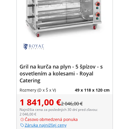
Gril na kurča na plyn - 5 špízov - s
osvetlením a kolesami - Royal
Catering
Rozmery (D x Š x V)
49 x 118 x 120 cm
1 841,00 €
2 046,00 €
Najnižšia cena za posledných 30 dní pred zľavou:
2 046,00 €
Časovo obmedzená ponuka
Záruka najnižšej ceny