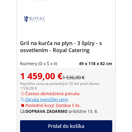
Gril na kurča na plyn - 3 špízy - s
osvetlením - Royal Catering
Rozmery (D x Š x V)
49 x 118 x 82 cm
1 459,00 €
1 536,00 €
Najnižšia cena za posledných 30 dní pred zľavou:
1 536,00 €
Časovo obmedzená ponuka
Záruka najnižšej ceny
Posledné kusy! Zostáva 5 ks.
DOPRAVA ZADARMO
približne 13. 8.
Pridať do košíka