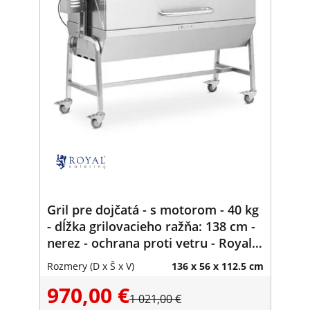
Gril pre dojčatá - s motorom - 40 kg
- dĺžka grilovacieho ražňa: 138 cm -
nerez - ochrana proti vetru - Royal
Catering
Rozmery (D x Š x V)
136 x 56 x 112.5 cm
970,00 €
1 021,00 €