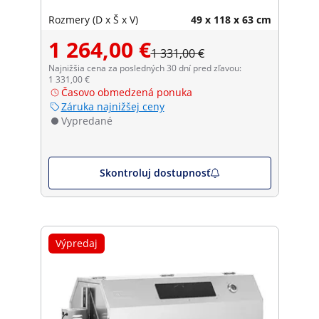
Rozmery (D x Š x V)
49 x 118 x 63 cm
1 264,00 €
1 331,00 €
Najnižšia cena za posledných 30 dní pred zľavou:
1 331,00 €
Časovo obmedzená ponuka
Záruka najnižšej ceny
Vypredané
Skontroluj dostupnosť
Výpredaj