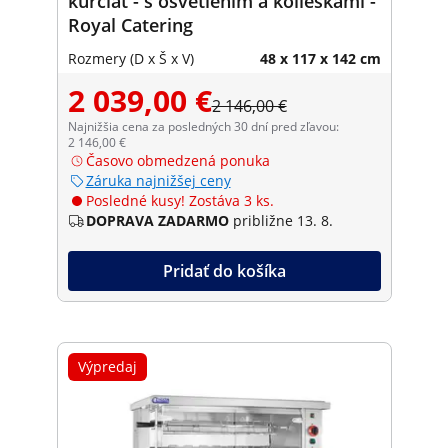
kurčiat - s osvetlením a kolieskami -
Royal Catering
Rozmery (D x Š x V)
48 x 117 x 142 cm
2 039,00 €
2 146,00 €
Najnižšia cena za posledných 30 dní pred zľavou:
2 146,00 €
Časovo obmedzená ponuka
Záruka najnižšej ceny
Posledné kusy! Zostáva 3 ks.
DOPRAVA ZADARMO
približne 13. 8.
Pridať do košíka
Výpredaj