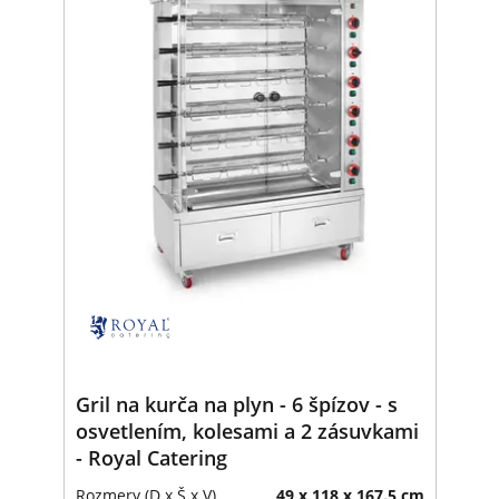
Gril na kurča na plyn - 6 špízov - s
osvetlením, kolesami a 2 zásuvkami
- Royal Catering
Rozmery (D x Š x V)
49 x 118 x 167.5 cm