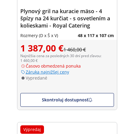
Plynový gril na kuracie mäso - 4
špízy na 24 kurčiat - s osvetlením a
kolieskami - Royal Catering
Rozmery (D x Š x V)
48 x 117 x 107 cm
1 387,00 €
1 460,00 €
Najnižšia cena za posledných 30 dní pred zľavou:
1 460,00 €
Časovo obmedzená ponuka
Záruka najnižšej ceny
Vypredané
Skontroluj dostupnosť
Výpredaj