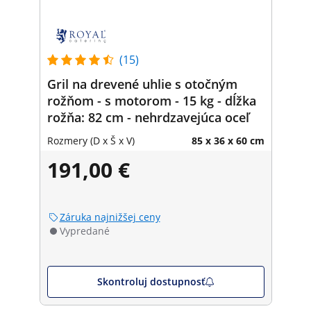
(15)
Gril na drevené uhlie s otočným
rožňom - s motorom - 15 kg - dĺžka
rožňa: 82 cm - nehrdzavejúca oceľ
Rozmery (D x Š x V)
85 x 36 x 60 cm
191,00 €
Záruka najnižšej ceny
Vypredané
Skontroluj dostupnosť