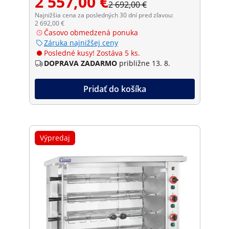
2 557,00 €
2 692,00 €
Najnižšia cena za posledných 30 dní pred zľavou:
2 692,00 €
Časovo obmedzená ponuka
Záruka najnižšej ceny
Posledné kusy! Zostáva 5 ks.
DOPRAVA ZADARMO
približne 13. 8.
Pridať do košíka
Výpredaj