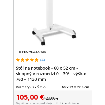
(4)
Stôl na notebook - 60 x 52 cm -
sklopný v rozmedzí 0 – 30° - výška:
760 – 1130 mm
Rozmery (D x Š x V)
60 x 52 x 77.5 cm
105,00 €
123,00 €
Najnižšia cena za posledných 30 dní pred zľavou: