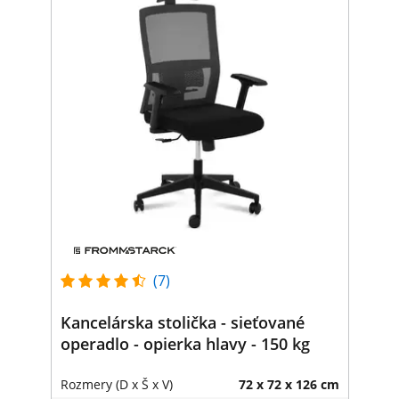
(7)
Kancelárska stolička - sieťované
operadlo - opierka hlavy - 150 kg
Rozmery (D x Š x V)
72 x 72 x 126 cm