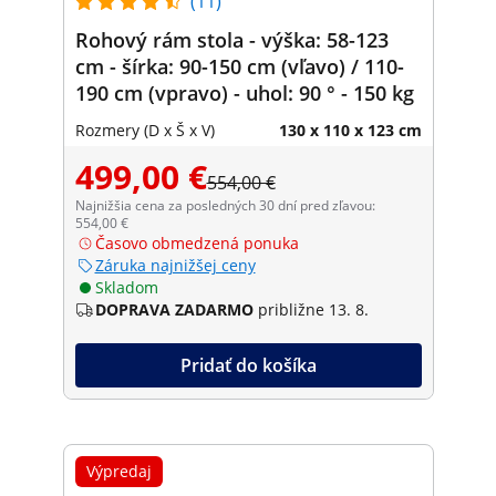
(11)
Rohový rám stola - výška: 58-123
cm - šírka: 90-150 cm (vľavo) / 110-
190 cm (vpravo) - uhol: 90 ° - 150 kg
Rozmery (D x Š x V)
130 x 110 x 123 cm
499,00 €
554,00 €
Najnižšia cena za posledných 30 dní pred zľavou:
554,00 €
Časovo obmedzená ponuka
Záruka najnižšej ceny
Skladom
DOPRAVA ZADARMO
približne 13. 8.
Pridať do košíka
Výpredaj