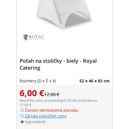
Poťah na stoličky - biely - Royal
Catering
Rozmery (D x Š x V)
52 x 46 x 83 cm
6,00 €
17,00 €
Najnižšia cena za posledných 30 dní pred zľavou:
17,00 €
Časovo obmedzená ponuka
Záruka najnižšej ceny
Vypredané