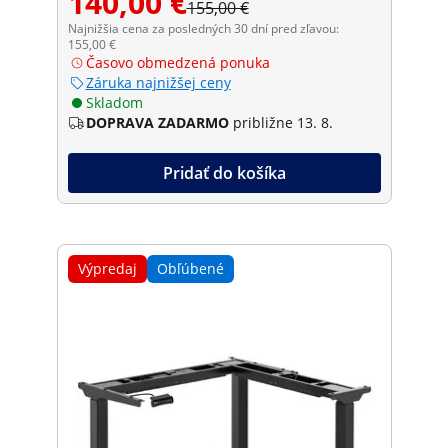
140,00 €
155,00 €
Najnižšia cena za posledných 30 dní pred zľavou:
155,00 €
Časovo obmedzená ponuka
Záruka najnižšej ceny
Skladom
DOPRAVA ZADARMO
približne 13. 8.
Pridať do košíka
Výpredaj
Obľúbené