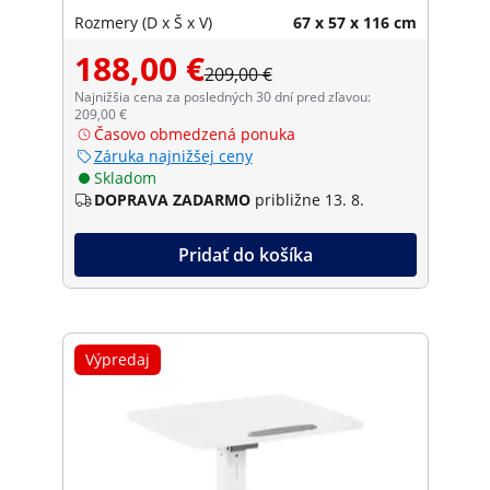
Rozmery (D x Š x V)
67 x 57 x 116 cm
188,00 €
209,00 €
Najnižšia cena za posledných 30 dní pred zľavou:
209,00 €
Časovo obmedzená ponuka
Záruka najnižšej ceny
Skladom
DOPRAVA ZADARMO
približne 13. 8.
Pridať do košíka
Výpredaj