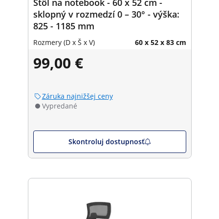
Stôl na notebook - 60 x 52 cm -
sklopný v rozmedzí 0 – 30° - výška:
825 - 1185 mm
Rozmery (D x Š x V)
60 x 52 x 83 cm
99,00 €
Záruka najnižšej ceny
Vypredané
Skontroluj dostupnosť