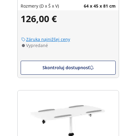
- čierna
Rozmery (D x Š x V)
64 x 45 x 81 cm
126,00 €
Záruka najnižšej ceny
Vypredané
Skontroluj dostupnosť