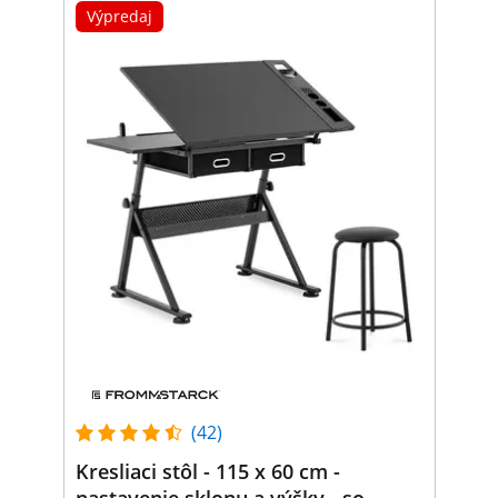
Výpredaj
(42)
Kresliaci stôl - 115 x 60 cm -
nastavenie sklonu a výšky - so