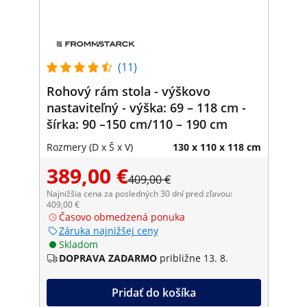
(11)
Rohový rám stola - výškovo
nastaviteľný - výška: 69 – 118 cm -
šírka: 90 –150 cm/110 – 190 cm
Rozmery (D x Š x V)
130 x 110 x 118 cm
389,00 €
409,00 €
Najnižšia cena za posledných 30 dní pred zľavou:
409,00 €
Časovo obmedzená ponuka
Záruka najnižšej ceny
Skladom
DOPRAVA ZADARMO
približne 13. 8.
Pridať do košíka