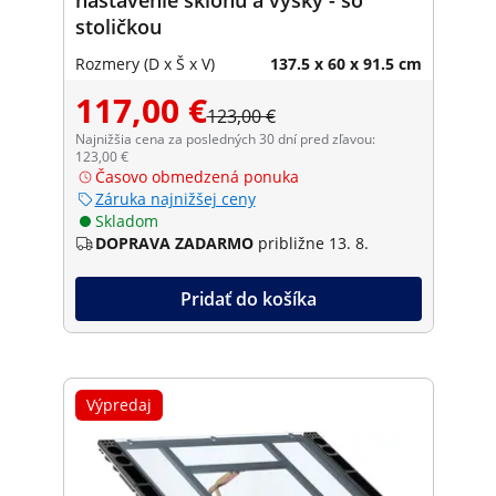
stoličkou
Rozmery (D x Š x V)
137.5 x 60 x 91.5 cm
117,00 €
123,00 €
Najnižšia cena za posledných 30 dní pred zľavou:
123,00 €
Časovo obmedzená ponuka
Záruka najnižšej ceny
Skladom
DOPRAVA ZADARMO
približne 13. 8.
Pridať do košíka
Výpredaj