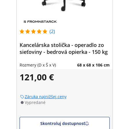
(2)
Kancelárska stolička - operadlo zo
sieťoviny - bedrová opierka - 150 kg
Rozmery (D x Š x V)
68 x 68 x 106 cm
121,00 €
Záruka najnižšej ceny
Vypredané
Skontroluj dostupnosť